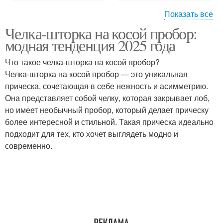
Показать все
Челка-шторка на косой пробор:
Челка-шторка на
Челка-шторка с
модная тенденция 2025 года
волнистые волосы
пробором
Что такое челка-шторка на косой пробор?
Челка-шторка на косой пробор — это уникальная
прическа, сочетающая в себе нежность и асимметрию.
Модная челка-шторка
Она представляет собой челку, которая закрывает лоб,
но имеет необычный пробор, который делает прическу
более интересной и стильной. Такая прическа идеально
подходит для тех, кто хочет выглядеть модно и
современно.