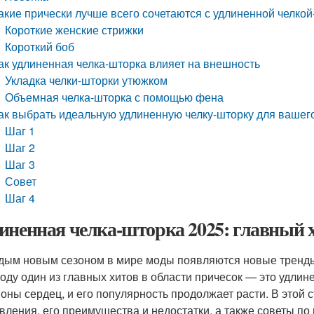
акие прически лучше всего сочетаются с удлиненной челко
Короткие женские стрижки
Короткий боб
ак удлиненная челка-шторка влияет на внешность
Укладка челки-шторки утюжком
Объемная челка-шторка с помощью фена
ак выбрать идеальную удлиненную челку-шторку для вашег
Шаг 1
Шаг 2
Шаг 3
Совет
Шаг 4
иненная челка-шторка 2025: главный х
дым новым сезоном в мире моды появляются новые тренды,
году один из главных хитов в области причесок — это удлин
оны сердец, и его популярность продолжает расти. В этой 
вления, его преимущества и недостатки, а также советы по 