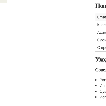
Поп
Стил
Клас
Асим
Слои
С пр
Ухо
Сове
Рег
Исп
Суш
Исп