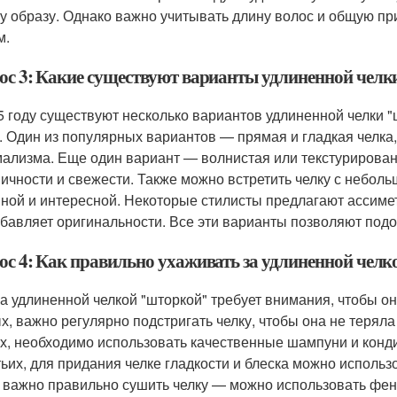
у образу. Однако важно учитывать длину волос и общую пр
м.
ос 3: Какие существуют варианты удлиненной челки
5 году существуют несколько вариантов удлиненной челки "
. Один из популярных вариантов — прямая и гладкая челка,
ализма. Еще один вариант — волнистая или текстурированн
ичности и свежести. Также можно встретить челку с неболь
ной и интересной. Некоторые стилисты предлагают ассиметр
обавляет оригинальности. Все эти варианты позволяют подоб
ос 4: Как правильно ухаживать за удлиненной чел
за удлиненной челкой "шторкой" требует внимания, чтобы он
х, важно регулярно подстригать челку, чтобы она не терял
х, необходимо использовать качественные шампуни и конд
тьих, для придания челке гладкости и блеска можно использ
 важно правильно сушить челку — можно использовать фе