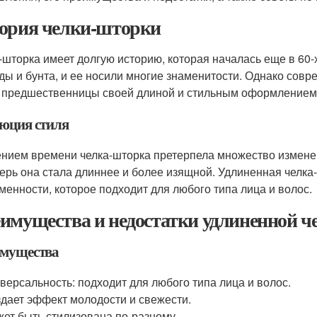
ория челки-шторки
-шторка имеет долгую историю, которая началась еще в 60-
ды и бунта, и ее носили многие знаменитости. Однако совр
 предшественницы своей длиной и стильным оформлением
юция стиля
ением времени челка-шторка претерпела множество изменен
перь она стала длиннее и более изящной. Удлиненная челка-
менности, которое подходит для любого типа лица и волос.
имущества и недостатки удлиненной 
мущества
версальность: подходит для любого типа лица и волос.
дает эффект молодости и свежести.
ет быть стилизована по-разному.