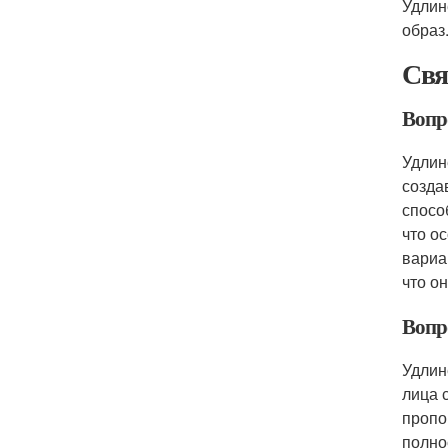
Удлин
образ
Свя
Вопро
Удлин
созда
спосо
что о
вариа
что о
Вопр
Удлин
лица 
пропо
полно