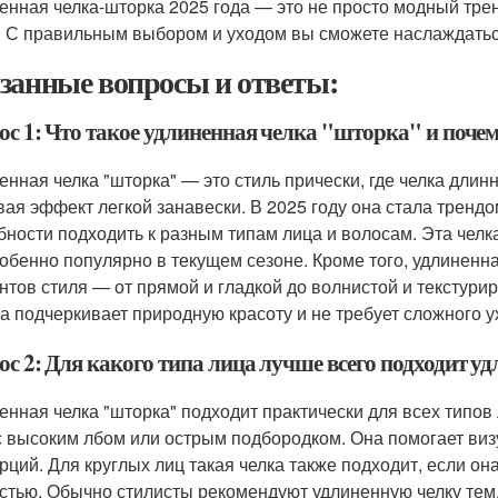
енная челка-шторка 2025 года — это не просто модный трен
. С правильным выбором и уходом вы сможете наслаждатьс
занные вопросы и ответы:
с 1: Что такое удлиненная челка "шторка" и почему
енная челка "шторка" — это стиль прически, где челка длин
вая эффект легкой занавески. В 2025 году она стала тренд
бности подходить к разным типам лица и волосам. Эта челк
собенно популярно в текущем сезоне. Кроме того, удлиненн
нтов стиля — от прямой и гладкой до волнистой и текстурир
на подчеркивает природную красоту и не требует сложного у
ос 2: Для какого типа лица лучше всего подходит 
енная челка "шторка" подходит практически для всех типов
с высоким лбом или острым подбородком. Она помогает виз
рций. Для круглых лиц такая челка также подходит, если о
стью. Обычно стилисты рекомендуют удлиненную челку тем, 