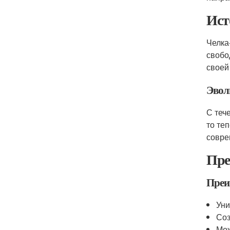
Ист
Челка
свобо
своей
Эвол
С теч
то те
совре
Пре
Преи
Уни
Соз
Мож