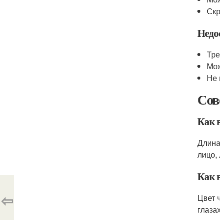
Скр
Недо
Тре
Мож
Не 
Сов
Как 
Длина
лицо,
Как 
⇦
Цвет 
глаза