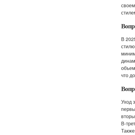
своем
стиле
Вопр
В 202
стилю
миним
динам
объем
что д
Вопр
Уход 
первы
вторы
В-тре
Также