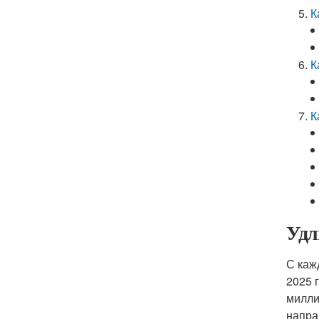
К
К
К
Удл
С каж
2025 
милли
напра