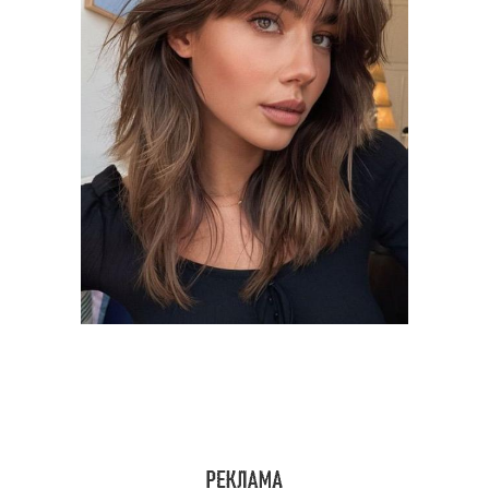
Стрижка с широкой
Стрижки с челкой
челкой
Стрижка для челки
Женская стрижка
Стрижка на средние
Женские причёски
волосы
Тренды в женской
Женская челка
стрижке