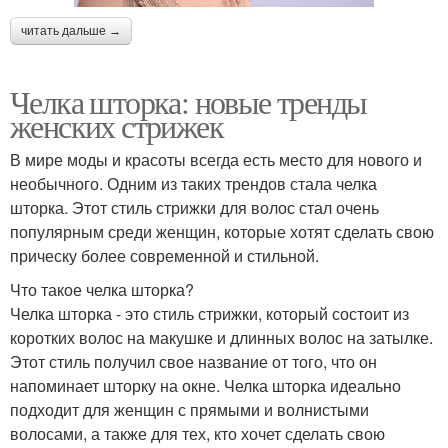
читать дальше →
Стрижка для женщин
Шикарные стрижки
Челка шторка: новые тренды
женских стрижек
Стрижка с коротким
Стрижки под мальчика
В мире моды и красоты всегда есть место для нового и
затылком
необычного. Одним из таких трендов стала челка
шторка. Этот стиль стрижки для волос стал очень
популярным среди женщин, которые хотят сделать свою
Стрижка на короткие
прическу более современной и стильной.
Стрижки для девушек
волосы
Что такое челка шторка?
Челка шторка - это стиль стрижки, который состоит из
коротких волос на макушке и длинных волос на затылке.
Этот стиль получил свое название от того, что он
Стрижки для круглого
Стрижки с пробором
напоминает шторку на окне. Челка шторка идеально
лица
подходит для женщин с прямыми и волнистыми
волосами, а также для тех, кто хочет сделать свою