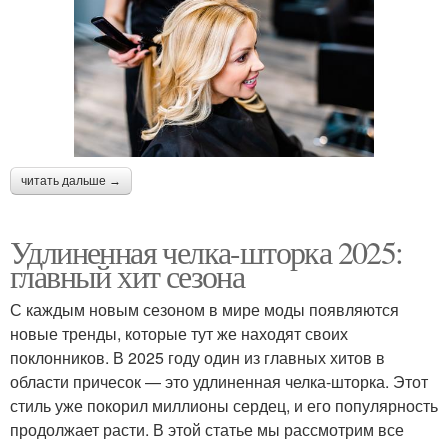
Короткая стрижка
Стрижка с фейдом
читать дальше →
Стрижка со слоями
Стрижки без укладки
Удлиненная челка-шторка 2025:
главный хит сезона
Стрижки для
Французская стрижка
С каждым новым сезоном в мире моды появляются
непослушных волос
новые тренды, которые тут же находят своих
поклонников. В 2025 году один из главных хитов в
области причесок — это удлиненная челка-шторка. Этот
Стрижки для пушистых
стиль уже покорил миллионы сердец, и его популярность
Креативные стрижки
волос
продолжает расти. В этой статье мы рассмотрим все