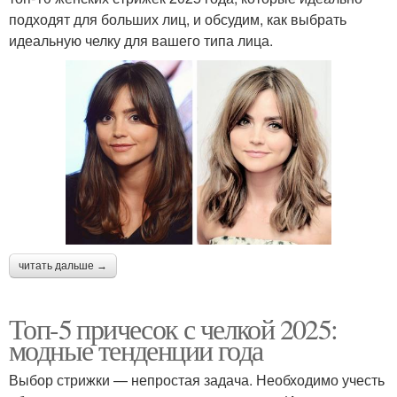
Стрижка без укладки
волос
подходят для больших лиц, и обсудим, как выбрать
идеальную челку для вашего типа лица.
Стрижки для волнистых
короткие стрижки
волос
Многослойная стрижка
Стрижки по типу
читать дальше →
Стрижки для тонких
Стрижки с учетом
волос
Топ-5 причесок с челкой 2025:
модные тенденции года
Выбор стрижки — непростая задача. Необходимо учесть
Стрижки для женщин
Удобные стрижки