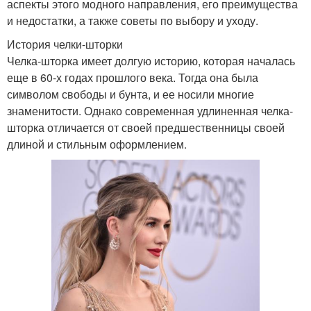
аспекты этого модного направления, его преимущества
и недостатки, а также советы по выбору и уходу.
Стрижки для длинных
История челки-шторки
Стрижки для дам
волос
Челка-шторка имеет долгую историю, которая началась
еще в 60-х годах прошлого века. Тогда она была
символом свободы и бунта, и ее носили многие
знаменитости. Однако современная удлиненная челка-
Любимые стрижки
Красивые стрижки
шторка отличается от своей предшественницы своей
длиной и стильным оформлением.
Стрижки на тонкие
Средние стрижки
волосы
Тенденции для
Практичные стрижки
коротких стрижек