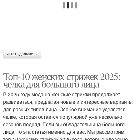
Шторка на женских
Волос для стрижки
волосах
Стрижка на волнистые
Модные стрижки
волосы
читать дальше →
Стрижки на кудрявые
Топ-10 женских стрижек 2025:
Короткие стрижки
волосы
челка для большого лица
В 2025 году мода на женские стрижки продолжает
развиваться, предлагая новые и интересные варианты
Стрижки на волнистые
Стрижки на вьющиеся
для разных типов лица. Особое внимание уделяется
волосы
волосы
челке, которая остается популярной уже несколько
сезонов подряд. Если вы обладательница большого
лица, то эта статья именно для вас. Мы рассмотрим
Стрижки для вьющихся
топ-10 женских стрижек 2025 года, которые идеально