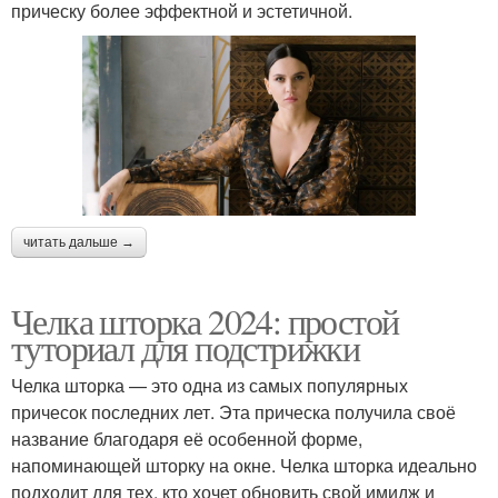
прическу более эффектной и эстетичной.
Стрижки для тонких
Стрижки для 35-40-
волосы
летних женщин
Асимметричные
Стрижки с фигурными
стрижки
выстригами
читать дальше →
Челка шторка 2024: простой
туториал для подстрижки
Челка шторка — это одна из самых популярных
причесок последних лет. Эта прическа получила своё
название благодаря её особенной форме,
напоминающей шторку на окне. Челка шторка идеально
подходит для тех, кто хочет обновить свой имидж и