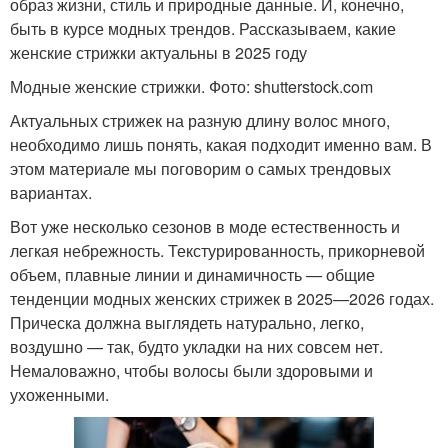
образ жизни, стиль и природные данные. И, конечно,
быть в курсе модных трендов. Рассказываем, какие
женские стрижки актуальны в 2025 году
Модные женские стрижки. Фото: shutterstock.com
Модная стрижка
Стрижки для кудрявыех
Актуальных стрижек на разную длину волос много,
необходимо лишь понять, какая подходит именно вам. В
этом материале мы поговорим о самых трендовых
вариантах.
Стрижка по типу
Стрижки для тонких и
Вот уже несколько сезонов в моде естественность и
легкая небрежность. Текстурированность, прикорневой
объем, плавные линии и динамичность — общие
тенденции модных женских стрижек в 2025—2026 годах.
Стрижки для кудрявых
Длинные стрижки
Прическа должна выглядеть натурально, легко,
волос
воздушно — так, будто укладки на них совсем нет.
Немаловажно, чтобы волосы были здоровыми и
ухоженными.
Стрижки для кучерявых
Мужские стрижки
волос