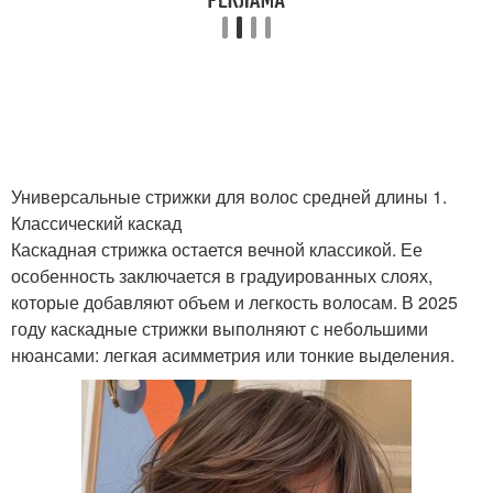
Стрижки на короткие
Стрижки на волосы
волосы
Стрижка с рваными
Классическая стрижка
кончиками
Универсальные стрижки для волос средней длины 1.
Классический каскад
Каскадная стрижка остается вечной классикой. Ее
особенность заключается в градуированных слоях,
Стрижка с прямой
Стрижка с косой
которые добавляют объем и легкость волосам. В 2025
году каскадные стрижки выполняют с небольшими
нюансами: легкая асимметрия или тонкие выделения.
Стрижка с челкой
Ассиметричная стрижка