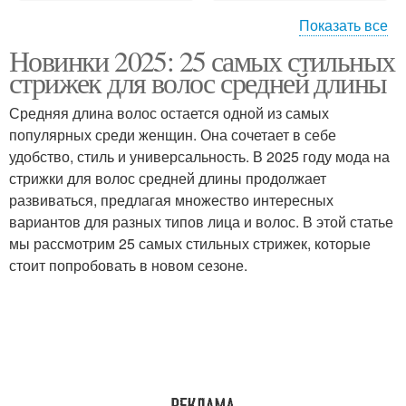
Показать все
Новинки 2025: 25 самых стильных
Необычные стрижки
Асимметричная стрижка
стрижек для волос средней длины
Средняя длина волос остается одной из самых
популярных среди женщин. Она сочетает в себе
Тенденции в женских
Стрижки на средние
удобство, стиль и универсальность. В 2025 году мода на
стрижках
волосы
стрижки для волос средней длины продолжает
развиваться, предлагая множество интересных
вариантов для разных типов лица и волос. В этой статье
мы рассмотрим 25 самых стильных стрижек, которые
Нестандартные стрижки
Многослойные стрижки
стоит попробовать в новом сезоне.
Тенденции в стрижках
Стрижка в стиле