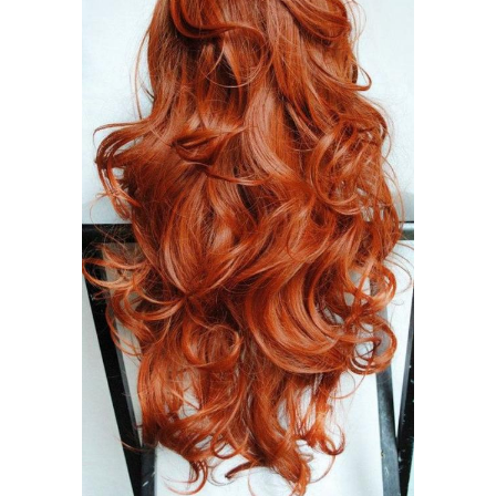
Креативные стрижки
Стрижки для кудрявыех
Стрижка по типу
Мужские стрижки
Стрижки для кучерявых
Короткая стрижка
волос
Стрижка с фейдом
Кудрявый помпадур