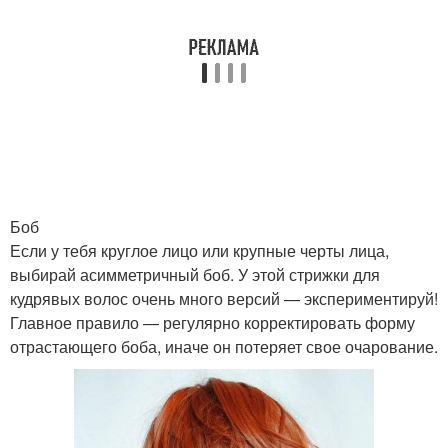
Стрижка без укладки
Стрижки для тонких и
Вьющиеся волосы
Модные стрижки
Боб
Если у тебя круглое лицо или крупные черты лица,
Стрижки на кудрявые
Рваная стрижка
выбирай асимметричный боб. У этой стрижки для
волосы
кудрявых волос очень много версий — экспериментируй!
Главное правило — регулярно корректировать форму
отрастающего боба, иначе он потеряет свое очарование.
Стрижка на кудрявые
Обычная стрижка
волосы