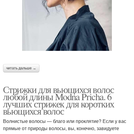
волос
Стрижки для полных
Кудрявые волосы
женщин
⠀
Стрижки для пушистых
Стрижка для пышных
волос
волос
читать дальше →
Стрижки для вьющихся волос
Каре на вьющиеся
любой длины Modna Pricha. 6
Волосы без укладки
волосы
лучших стрижек для коротких
вьющихся волос
Волнистые волосы — благо или проклятие? Если у вас
Стрижки на короткие
Стрижки на пушистые
прямые от природы волосы, вы, конечно, завидуете
волосы
волосы