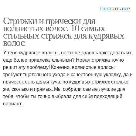
Показать все
Стрижки и прически для
Стрижки для вьющихся
Волос без укладки
волнистых волос. 10 самых
волос
стильных стрижек для кудрявых
волос
У тебя кудрявые волосы, но ты не знаешь как сделать их
Длинные стрижки
Стрижки без укладки
еще более привлекательными? Новая стрижка точно
решит эту проблему! Конечно, волнистые волосы
требуют тщательного ухода и качественную укладку, да и
причесок есть целая куча, но кудрявых стрижек столько
Стрижки на волнистые
Короткие стрижки
же, сколько и прямых. Мы собрали самые лучшие для
волосы
тебя, чтобы ты точно выбрала для себя подходящий
вариант.
Стрижки на вьющиеся
Волосы для женщин
волосы