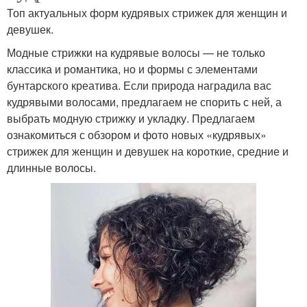
волос
волос
Топ актуальных форм кудрявых стрижек для женщин и
девушек.
Модные стрижки на кудрявые волосы — не только
классика и романтика, но и формы с элементами
Стрижки для тонких
Красивые стрижки
бунтарского креатива. Если природа наградила вас
волос
кудрявыми волосами, предлагаем не спорить с ней, а
выбрать модную стрижку и укладку.⁣⁣ Предлагаем
ознакомиться с обзором и фото новых «кудрявых»
Стрижки на тонкие
стрижек для женщин и девушек на короткие, средние и
Популярные стрижки
волосы
длинные волосы.
Волнистые волосы
Тонкие волосы
Стрижки для редких
Идеальные стрижки