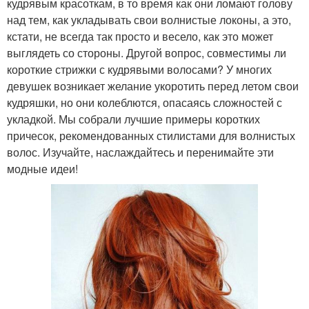
кудрявым красоткам, в то время как они ломают голову
над тем, как укладывать свои волнистые локоны, а это,
кстати, не всегда так просто и весело, как это может
Стрижки на длинные
выглядеть со стороны. Другой вопрос, совместимы ли
Стрижки с шапочкой
волосы
короткие стрижки с кудрявыми волосами? У многих
девушек возникает желание укоротить перед летом свои
кудряшки, но они колеблются, опасаясь сложностей с
укладкой. Мы собрали лучшие примеры коротких
Стрижки для разной
Новомодные стрижки
причесок, рекомендованных стилистами для волнистых
длины
волос. Изучайте, наслаждайтесь и перенимайте эти
модные идеи!
Универсальные
Подходящие стрижки
стрижки
Боб на кудрявые
Многослойная стрижка
волосы