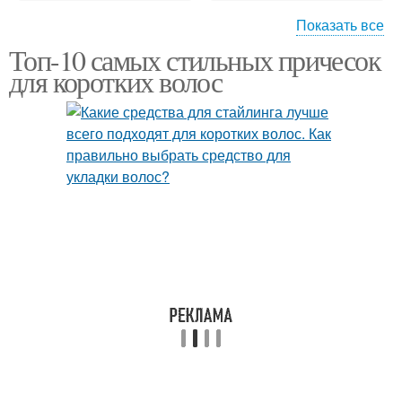
Показать все
Топ-10 самых стильных причесок
Волосы в аккуратную
Волос в ракушку
для коротких волос
ракушку
Ракушки на коротких
Мокрые волосы
волосах
Волны на средних
Волосы перед сборкой
волосах
Ракушки для длинных
Средства для волос
волос