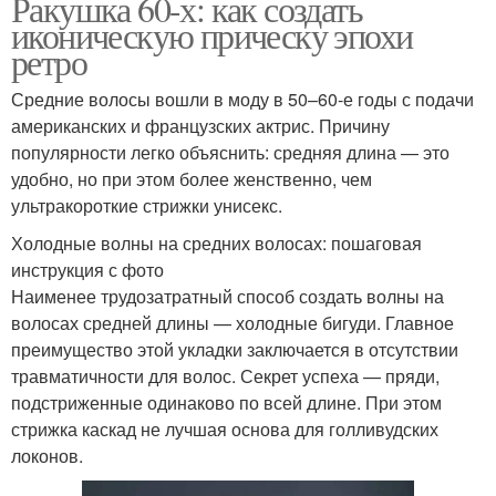
Ракушка 60-х: как создать
светлых волос
условиях
иконическую прическу эпохи
ретро
Средние волосы вошли в моду в 50–60-е годы с подачи
Мелирование на
Мелирование на
американских и французских актрис. Причину
короткие волосы
коротких волосах
популярности легко объяснить: средняя длина — это
удобно, но при этом более женственно, чем
ультракороткие стрижки унисекс.
Мелировать на
Пепельно-русые
Холодные волны на средних волосах: пошаговая
коротких волосах
волосы
инструкция с фото
Наименее трудозатратный способ создать волны на
волосах средней длины — холодные бигуди. Главное
преимущество этой укладки заключается в отсутствии
Волосы с
Темно-коричневые
травматичности для волос. Секрет успеха — пряди,
мелированием
волосы
подстриженные одинаково по всей длине. При этом
стрижка каскад не лучшая основа для голливудских
локонов.
Волосы со сливовым
Волосы с вишневым