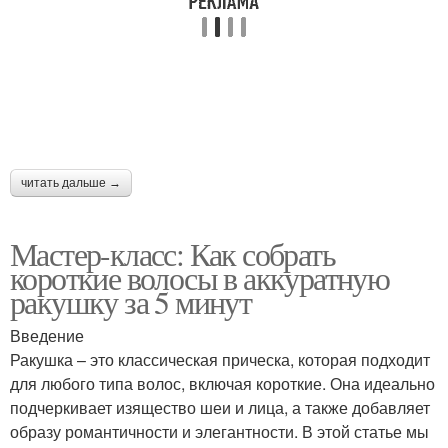
Волос на
Короткие волны
повседневность
Волос для стильных
Волосы к форме
причесок
читать дальше →
Волосы для
Мастер-класс: Как собрать
Темные волосы
повседневного образа
короткие волосы в аккуратную
ракушку за 5 минут
Введение
Мелирование на
Ракушка – это классическая прическа, которая подходит
Длинные волосы
светлые волосы
для любого типа волос, включая короткие. Она идеально
подчеркивает изящество шеи и лица, а также добавляет
образу романтичности и элегантности. В этой статье мы