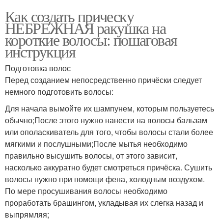
Как создать прическу
НЕБРЕЖНАЯ ракушка на
Тенденции для
короткие волосы: пошаговая
Короткие стрижки
коротких стрижек
инструкция
Подготовка волос
Перед созданием непосредственно причёски следует
Стрижки для тонких
немного подготовить волосы:
Тонкие волосы
волос
Для начала вымойте их шампунем, которым пользуетесь
обычно;После этого нужно нанести на волосы бальзам
или ополаскиватель для того, чтобы волосы стали более
Уход за тонкими
Женщины с тонкими
мягкими и послушными;После мытья необходимо
волосами
волосами
правильно высушить волосы, от этого зависит,
насколько аккуратно будет смотреться причёска. Сушить
волосы нужно при помощи фена, холодным воздухом.
По мере просушивания волосы необходимо
Стрижки на кудрявые
Волос для женщин
проработать брашингом, укладывая их слегка назад и
волосы
выпрямляя;