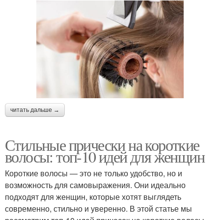
Стрижка для кудрявых
Стрижки для кудрявых
волос
волос
Стрижки для вьющихся
Волос без укладки
волос
читать дальше →
Стрижки для волнистых
Стильные прически на короткие
волос
волосы: топ-10 идей для женщин
Короткие волосы — это не только удобство, но и
возможность для самовыражения. Они идеально
подходят для женщин, которые хотят выглядеть
современно, стильно и уверенно. В этой статье мы