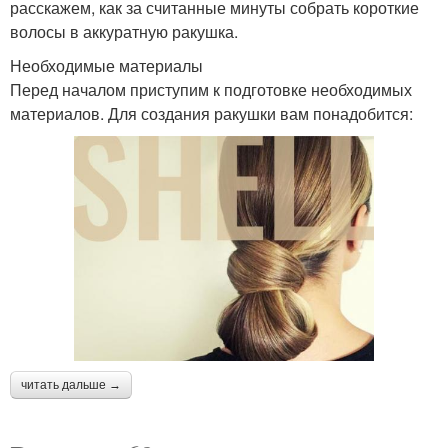
расскажем, как за считанные минуты собрать короткие
Мелирования на
Средние волосы
волосы в аккуратную ракушка.
светлые волосы
Необходимые материалы
Перед началом приступим к подготовке необходимых
материалов. Для создания ракушки вам понадобится:
Волос при темном
Волосы на домашних
мелировании
условиях
Стрижка для светлых
Короткая стрижка
волос
Мелирования для
Волосы для блондинок
коротких стрижек
читать дальше →
Мелирования для
Волосы в домашних