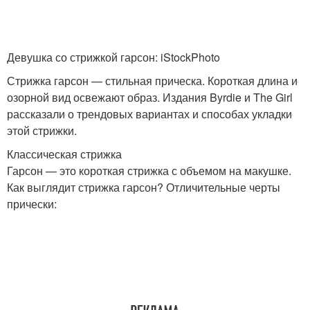
Укладка на длинные
Ракушка на короткие
волосы
волосы
Девушка со стрижкой гарсон: iStockPhoto
Стрижка гарсон — стильная прическа. Короткая длина и
озорной вид освежают образ. Издания Byrdie и The Girl
Пошагово на длинные
Пошагово на волосы
рассказали о трендовых вариантах и способах укладки
волосы
этой стрижки.
Классическая стрижка
Гарсон — это короткая стрижка с объемом на макушке.
Как выглядит стрижка гарсон? Отличительные черты
Волос к укладке
Кудрявые волосы
прически:
Прически на короткие
Челка с короткими
волосы
волосами