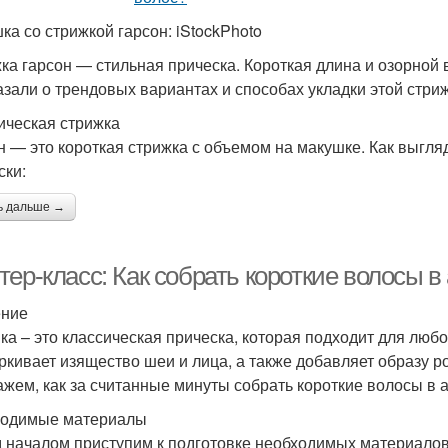
ка со стрижкой гарсон: iStockPhoto
ка гарсон — стильная прическа. Короткая длина и озорной в
азали о трендовых вариантах и способах укладки этой стриж
ическая стрижка
н — это короткая стрижка с объемом на макушке. Как выгл
ски:
ь дальше →
ер-класс: Как собрать короткие волосы в
ение
ка – это классическая прическа, которая подходит для любо
ркивает изящество шеи и лица, а также добавляет образу ро
ажем, как за считанные минуты собрать короткие волосы в 
одимые материалы
 началом приступим к подготовке необходимых материалов