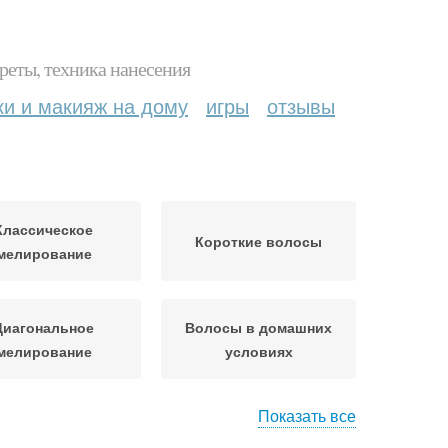
реты, техника нанесения
ки и макияж на дому
игры
отзывы
Классическое
Короткие волосы
мелирование
Диагональное
Волосы в домашних
мелирование
условиях
Показать все
ивое мелирование
Цветное мелирование