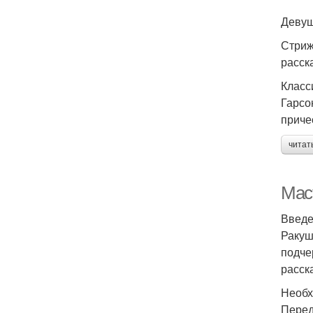
Девуш
Стриж
расск
Класс
Гарсо
приче
читат
Маст
Введ
Ракуш
подче
расск
Необх
Перед