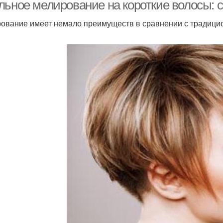
волосы
льное мелирование на короткие волосы: 
ование имеет немало преимуществ в сравнении с традиц
Мелирования на
Цв
Волосы с челкой
короткие волосы