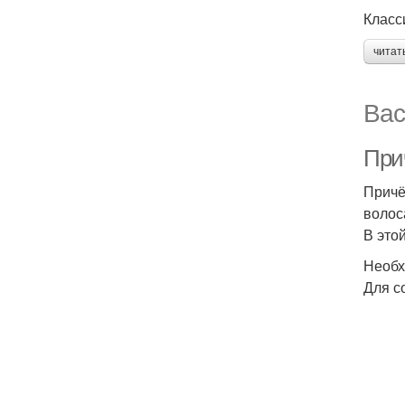
Класс
читат
Вас
При
Причё
волос
В это
Необх
Для с