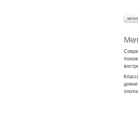
читат
Мел
Совре
похож
востр
Класс
длине
плотн