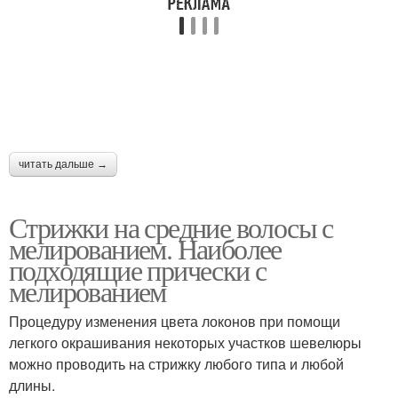
Колорирование на
Крупное мелирование
короткие волосы
Мелирования на
Мелирование на
читать дальше →
коротких волосах
короткую стрижку
Стрижки на средние волосы с
мелированием. Наиболее
Мелирование на русые
Русые волосы
подходящие прически с
волосы
мелированием
Процедуру изменения цвета локонов при помощи
легкого окрашивания некоторых участков шевелюры
Диагональное
Цветное мелирование
можно проводить на стрижку любого типа и любой
мелирование
длины.