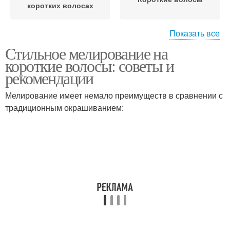
коротких волосах
Показать все
Стильное мелирование на
Мелировать на
Стрижки на средние
короткие волосы: советы и
коротких волосах
волосы
рекомендации
Мелирование имеет немало преимуществ в сравнении с
Волосы с
Мелирование на
традиционным окрашиванием:
мелированием
средние волосы
Мелирования на
Светлые волосы
средние волосы
Мелирования для
Волос с челкой
средних волос