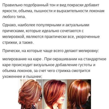
Правильно подобранный тон и вид покраски добавит
яркости, объема, пышности и выразительности локонам
Волосы в домашних
Темные волосы
любого типа.
условиях
Однако, наиболее популярными и актуальными
прическами, которые идеально сочетаются с
мелировкой, являются практически все, укороченные
Венецианское
Пепельное
стрижки, а также.
мелирование
мелирование
Прически, на которые чаще всего делают мелировку:
мелирование на каре . При окрашивании на стандартное
каре происходит визуальное добавление густоты и
Волос с мелированием
Обратное мелирование
объема локонов, за счет чего стрижка смотрится
ухоженнее и пышнее;
Мелирование на
Варианты для средних
волосы
волос