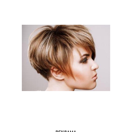
Мелирование на
Модное мелирование
темные волосы
Зональное
Года на короткие
мелирование
волосы
Цвета на короткие
Красивое мелирование
волосы
Мелирования на
Волосы с челкой
короткие волосы