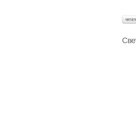
читат
Све