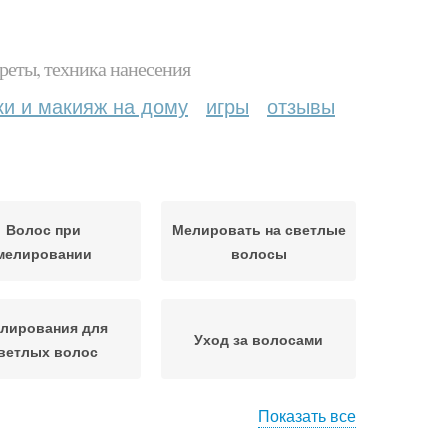
реты, техника нанесения
ки и макияж на дому
игры
отзывы
Волос при
Мелировать на светлые
мелировании
волосы
лирования для
Уход за волосами
ветлых волос
Показать все
лосы без вреда
Тёмный волос