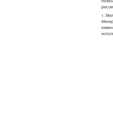
позво
рассм
1. Ме
Мелир
измен
испол