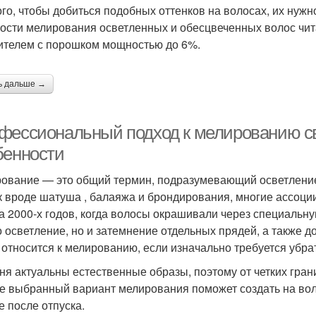
ого, чтобы добиться подобных оттенков на волосах, их нуж
Пепельно-русые
емно-русые волосы
Свет
ости мелирования осветленных и обесцвеченных волос чита
волосы
ителем с порошком мощностью до 6%.
Макияж для светлых
ь дальше →
Темные волосы
Дл
глаз
фессиональный подход к мелированию св
бенности
лос с мелированием
Волос для карих глаз
Кр
ование — это общий термин, подразумевающий осветление
к вроде шатуша , балаяжа и брондирования, многие ассоц
а 2000-х годов, когда волосы окрашивали через специальну
лосы для весеннего
Волос для теплой
Вол
о осветление, но и затемнение отдельных прядей, а также д
цветотипа
весны
 относится к мелированию, если изначально требуется убрат
ня актуальны естественные образы, поэтому от четких грани
е выбранный вариант мелирования поможет создать на воло
лос для контрастной
е после отпуска.
весны