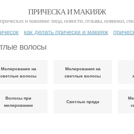
ПРИЧЕСКА И МАКИЯЖ
прическах и макияже лица, новости, отзывы, новинки, сек
ичесок
как делать прически и макияж
причес
тлые волосы
Мелирование на
Мелирования на
светлые волосы
светлые волосы
Волосы при
Ме
Светлые пряди
мелировании
с
Мелирования на
Волосы для блондинок
Во