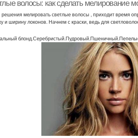
светлых волосах
тлые волосы: как сделать мелирование 
 решения мелировать светлые волосы , приходит время опре
ку и ширину локонов. Начнем с краски, ведь для светловоло
Кондиционеры для
Мелировка на светлые
Ме
светлых волос
волосы
св
альный блонд.Серебристый.Пудровый.Пшеничный.Пепель
олос при обратной
Мелирование для
Ярко
мелировке
русых волос
олосы в домашних
Стрижки на средние
условиях
волосы
м
Мелирования на
Мелирования для
М
средние волосы
средних волос
ко