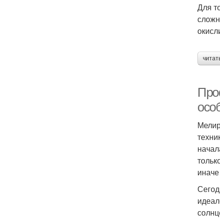
Для т
Т
сложн
окисл
читат
Про
осо
Во
Мелир
техни
начал
Во
тольк
иначе
Сегод
идеал
Во
солнц