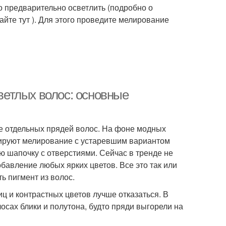
но предварительно осветлить (подробно о
ло-русые волосы
Волосы в светлый цвет
йте тут ). Для этого проведите мелирование
инные волосы
Короткие волосы
етлых волос: основные
Весна с темными
аска для волос
волосами
 отдельных прядей волос. На фоне модных
иируют мелирование с устаревшим вариантом
ю шапочку с отверстиями. Сейчас в тренде не
ос для светлой
обавление любых ярких цветов. Все это так или
Волос для яркой
весны
ь пигмент из волос.
ц и контрастных цветов лучше отказаться. В
сах блики и полутона, будто пряди выгорели на