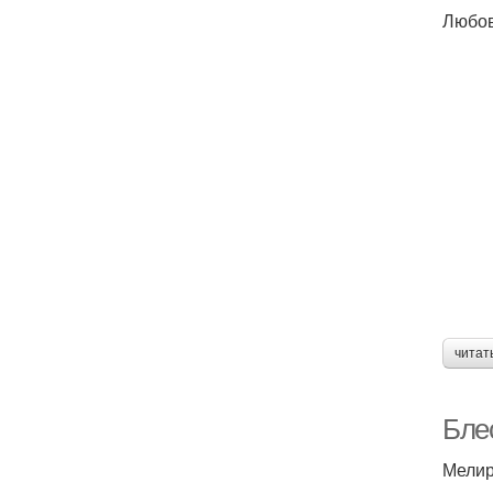
Любов
читат
Бле
Мелир