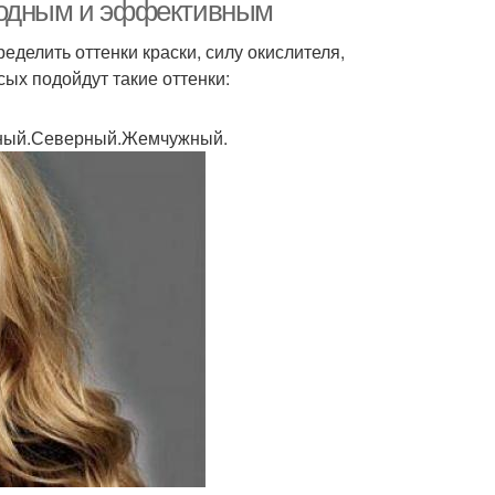
модным и эффективным
делить оттенки краски, силу окислителя,
сых подойдут такие оттенки:
лирование для
Русые волосы
етлых локонов
ный.Северный.Жемчужный.
сть для светлых
Волос в светлый цвет
волос
Волосы с
Мелирование на
елированием
средние волосы
елирование на
Оттенок с волос
роткие волосы