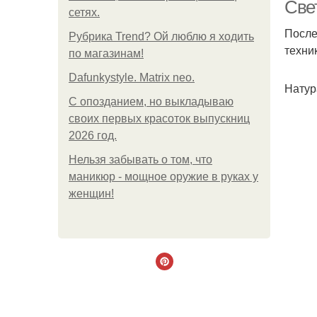
Све
сетях.
После
Рубрика Trend? Ой люблю я ходить
техни
по магазинам!
Dafunkystyle. Matrix neo.
Натур
С опозданием, но выкладываю
своих первых красоток выпускниц
В
2026 год.
Нельзя забывать о том, что
маникюр - мощное оружие в руках у
В
женщин!