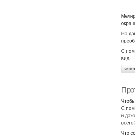
Мелир
окраш
На да
преоб
С пом
вид.
читат
Про
Чтобы
С пом
и даж
всего
Что с