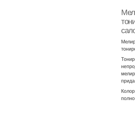
Мел
тон
сало
Мелир
тонир
Тонир
непро
мелир
прида
Колор
полно