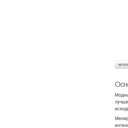
читат
Осн
Модны
лучше
исход
Мелир
интен