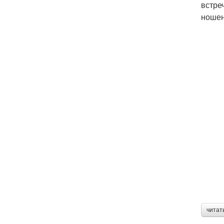
встре
ношен
читат