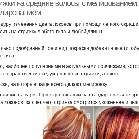
стрижку
ижки на средние волосы с мелированием
елированием
дуру изменения цвета локонов при помощи легкого окраш
Окрашивание на темные
Мелир
лирование с челкой
дить на стрижку любого типа и любой длины.
волосы
льно подобранный тон и вид покраски добавит яркости, об
Зональное
о типа.
Короткие волосы
мелирование
о, наиболее популярными и актуальными прическами, кото
тся практически все, укороченные стрижки, а также.
ски, на которые чаще всего делают мелировку:
Пепельное
Мелирование на
Холо
мелирование
каштановые волосы
ование на каре . При окрашивании на стандартное каре пр
а локонов, за счет чего стрижка смотрится ухоженнее и пы
лирование на темно-
М
Мелирование на каре
русые волосы