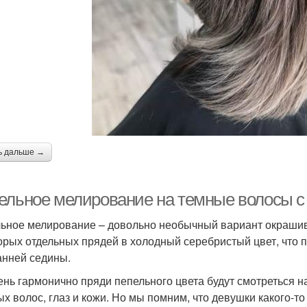
ь дальше →
ельное мелирование на темные волосы с 
ьное мелирование – довольно необычный вариант окрашив
орых отдельных прядей в холодный серебристый цвет, что
анней седины.
ень гармонично пряди пепельного цвета будут смотреться н
ых волос, глаз и кожи. Но мы помним, что девушки какого-то