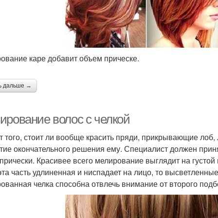
На темные волосы
ование каре добавит объем прическе.
ь дальше →
ирование волос с челкой
т того, стоит ли вообще красить пряди, прикрывающие лоб,
тие окончательного решения ему. Специалист должен приня
 прически. Красивее всего мелирование выглядит на густой
эта часть удлиненная и ниспадает на лицо, то высветленны
ованная челка способна отвлечь внимание от второго подб