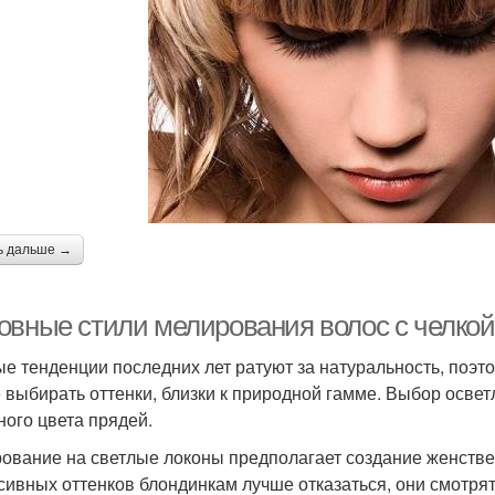
ь дальше →
овные стили мелирования волос с челкой
е тенденции последних лет ратуют за натуральность, поэт
 выбирать оттенки, близки к природной гамме. Выбор осветл
ного цвета прядей.
ование на светлые локоны предполагает создание женствен
сивных оттенков блондинкам лучше отказаться, они смотр