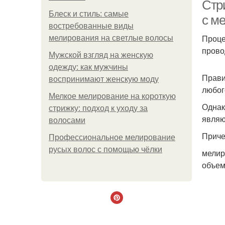
Стр
Блеск и стиль: самые
с м
востребованные виды
Проце
мелирования на светлые волосы
Ме
прово
Мужской взгляд на женскую
одежду: как мужчины
Прави
воспринимают женскую моду
любог
Мелкое мелирование на короткую
Однак
стрижку: подход к уходу за
являю
волосами
Приче
Профессиональное мелирование
русых волос с помощью чёлки
мелир
объем
Ме