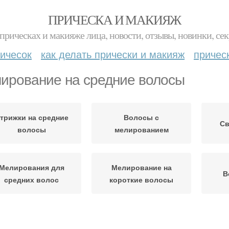
ПРИЧЕСКА И МАКИЯЖ
прическах и макияже лица, новости, отзывы, новинки, сек
ичесок
как делать прически и макияж
причес
ирование на средние волосы
трижки на средние
Волосы с
Св
волосы
мелированием
Мелирования для
Мелирование на
В
средних волос
короткие волосы
Мелирование на
Мели
Кудрявые волосы