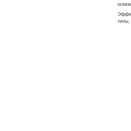
освеж
Эффек
типы,