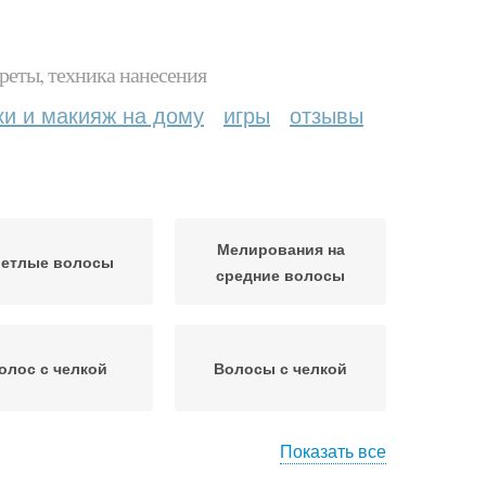
реты, техника нанесения
ки и макияж на дому
игры
отзывы
Мелирования на
етлые волосы
средние волосы
олос с челкой
Волосы с челкой
Показать все
рование на русые
Русые волосы