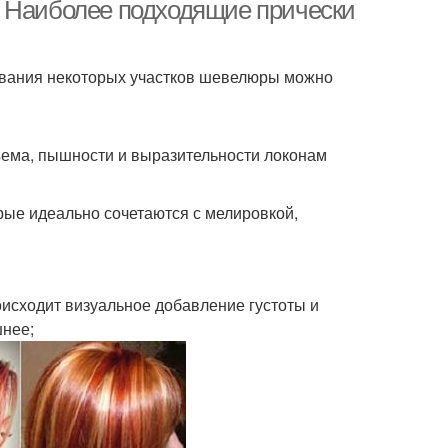
волосы
. Наиболее подходящие прически
ивания некоторых участков шевелюры можно
ование на темные
Модное мелирование
волосы
ъема, пышности и выразительности локонам
Классическое
Года на короткие
мелирование
волосы
рые идеально сочетаются с мелировкой,
Мелирование на черные
дное мелирование
волосы
оисходит визуальное добавление густоты и
шнее;
елирование с
Мелирование на седые
тонированием
волосы