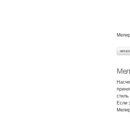
Мелир
читат
Мел
Насче
приня
стиль
Если 
Мелир