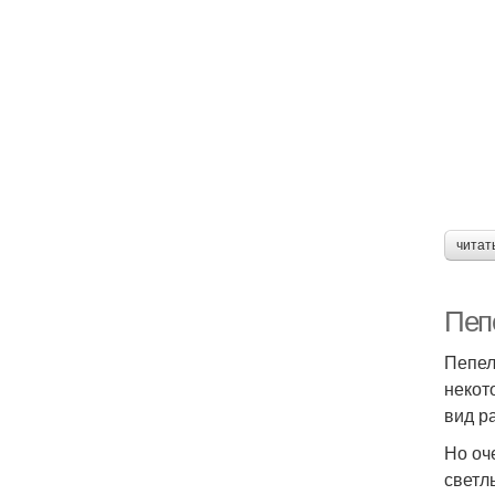
читат
Пеп
Пепел
некот
вид р
Но оч
светл