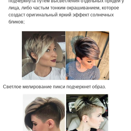
подчеркнута путем высветления отдельных прядей у
лица, либо частым тонким окрашиванием, которое
создаст оригинальный яркий эффект солнечных
бликов;
Светлое мелирование пикси подчеркнет образ.