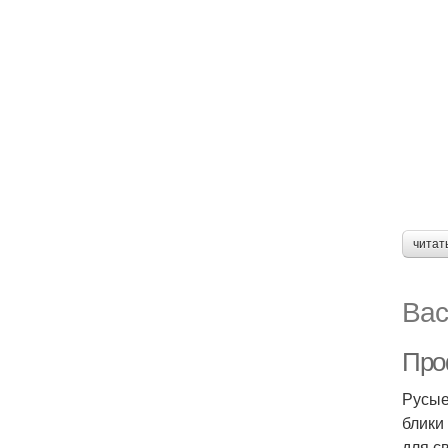
читат
Вас
Про
Русые
блики
для с