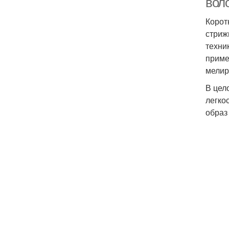
вол
Корот
стриж
техни
приме
мелир
В цел
легко
образ