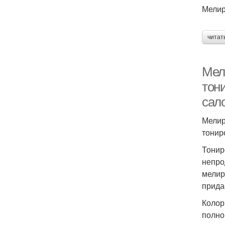
Мелир
читат
Мел
тон
сало
Мелир
тонир
Тонир
непро
мелир
прида
Колор
полно