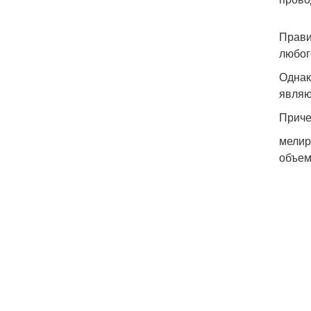
Прави
любог
Однак
являю
Приче
мелир
объем