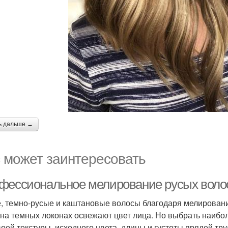
ь дальше →
 может заинтересовать
фессиональное мелирование русых воло
, темно-русые и каштановые волосы благодаря мелировани
 на темных локонах освежают цвет лица. Но выбрать наиб
воей текстуры, исходного цвета, длины и густоты прядей т