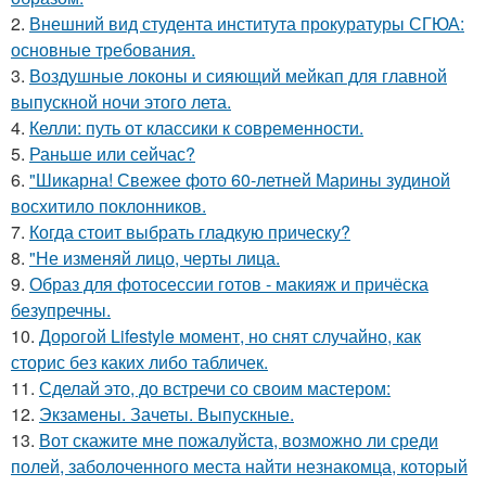
2.
Внешний вид студента института прокуратуры СГЮА:
основные требования.
3.
Воздушные локоны и сияющий мейкап для главной
выпускной ночи этого лета.
4.
Келли: путь от классики к современности.
5.
Раньше или сейчас?
6.
"Шикарна! Свежее фото 60-летней Марины зудиной
восхитило поклонников.
7.
Когда стоит выбрать гладкую прическу?
8.
"Не изменяй лицо, черты лица.
9.
Образ для фотосессии готов - макияж и причёска
безупречны.
10.
Дорогой Lifestyle момент, но снят случайно, как
сторис без каких либо табличек.
11.
Сделай это, до встречи со своим мастером:
12.
Экзамены. Зачеты. Выпускные.
13.
Вот скажите мне пожалуйста, возможно ли среди
полей, заболоченного места найти незнакомца, который