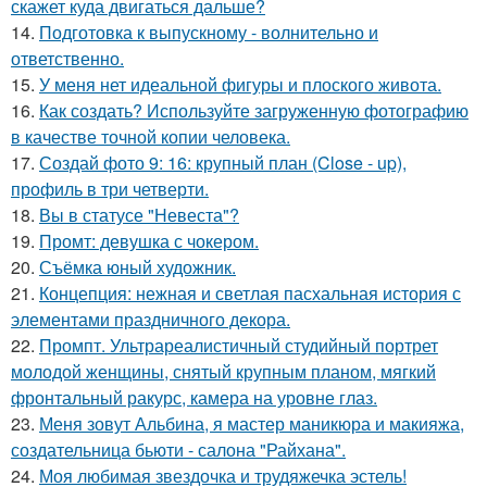
скажет куда двигаться дальше?
14.
Подготовка к выпускному - волнительно и
ответственно.
15.
У меня нет идеальной фигуры и плоского живота.
16.
Как создать? Используйте загруженную фотографию
в качестве точной копии человека.
17.
Создай фото 9: 16: крупный план (Close - up),
профиль в три четверти.
18.
Вы в статусе "Невеста"?
19.
Промт: девушка с чокером.
20.
Съёмка юный художник.
21.
Концепция: нежная и светлая пасхальная история с
элементами праздничного декора.
22.
Промпт. Ультрареалистичный студийный портрет
молодой женщины, снятый крупным планом, мягкий
фронтальный ракурс, камера на уровне глаз.
23.
Меня зовут Альбина, я мастер маникюра и макияжа,
создательница бьюти - салона "Райхана".
24.
Моя любимая звездочка и трудяжечка эстель!