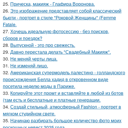
25.
Прическа, макияж - Глафира Воронова.
26.
Это изображение представляет собой классический
бьюти - портрет в стиле "Роковой Женщины" (Femme
Fatale.
27.
Хочешь идеальную фотосессию - без поисков,
сборов и поездок?
28.
Выпускной - это про свежесть.
29.
Давно перестала делать "Свадебный Макияж".
30.
Не меняй черты лица.
31.
Не изменяй лицо.
32.
Американская супермодель палестино - голландского
происхождения Белла хадид в откровенном виде
посетила неделю моды в Париже.
33.
Копируйте этот промт и вставляйте в любой из ботов
(там есть и бесплатные и платные генерации.
34.
Создай стильный, атмосферный Fashion - портрет в
мягком студийном свете.
35.
Начинаю разбирать большое количество фото моих
роскошных невест 2025 года.