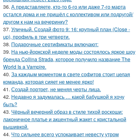
36.
А представляете, кто-то 6-го или даже 7-го марта
остался дома и не пришёл с коллективом или подругой/
другом к нам на вечеринку?
37.
Уличный. Создай фото 9: 16: крупный план (Close -
up), профиль в три четверти.
38.
Подарочные сертификаты включают:
39.
На нью-йоркской неделе моды состоялось яркое шоу
бренда Collina Strada, которое получило название The
World Is a Vampire.
40.
За каждым моментом в свете софитов стоит целая
команда, которая сияет не менее ярко!
41.
Создай портрет, не меняя черты лица.
42.
Недавно я задумалась … какой бабушкой я хочу
быть?
43.
Чёрный вечерний образ в стиле тихой роскоши:
лаконичное платье и акцентный жакет с кристальной
вышивкой.
44.
Что сильнее всего успокаивает невесту утром