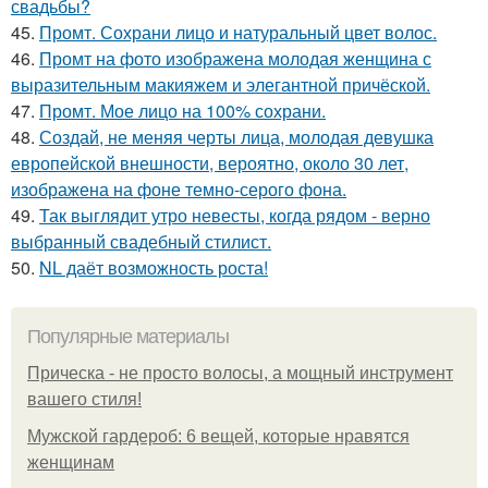
свадьбы?
45.
Промт. Сохрани лицо и натуральный цвет волос.
46.
Промт на фото изображена молодая женщина с
выразительным макияжем и элегантной причёской.
47.
Промт. Мое лицо на 100% сохрани.
48.
Создай, не меняя черты лица, молодая девушка
европейской внешности, вероятно, около 30 лет,
изображена на фоне темно-серого фона.
49.
Так выглядит утро невесты, когда рядом - верно
выбранный свадебный стилист.
50.
NL даёт возможность роста!
Популярные материалы
Прическа - не просто волосы, а мощный инструмент
вашего стиля!
Мужской гардероб: 6 вещей, которые нравятся
женщинам