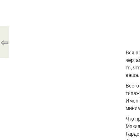
⇦
Вся п
черта
то, ч
ваша.
Всего
типаж
Именн
миним
Что п
Макия
Гарде