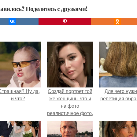
авилось? Поделитесь с друзьями!
Страшная? Ну да,
Создай портрет той
Для чего нуж
и что?
же женщины что и
репетиция обра
на фото
реалистичное фото,
снятое на Iphone
15/16 в
естественном