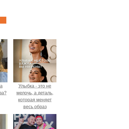
на
Улыбка - это не
за?
мелочь, а деталь,
которая меняет
весь образ
человека.