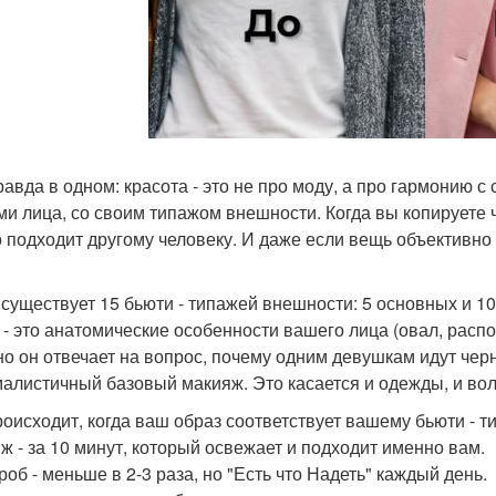
равда в одном: красота - это не про моду, а про гармонию 
ми лица, со своим типажом внешности. Когда вы копируете ч
то подходит другому человеку. И даже если вещь объективно 
 существует 15 бьюти - типажей внешности: 5 основных и 10
 - это анатомические особенности вашего лица (овал, распо
о он отвечает на вопрос, почему одним девушкам идут чер
алистичный базовый макияж. Это касается и одежды, и вол
роисходит, когда ваш образ соответствует вашему бьюти - т
ж - за 10 минут, который освежает и подходит именно вам.
роб - меньше в 2-3 раза, но "Есть что Надеть" каждый день.