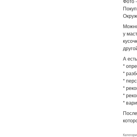
Фото -
Покупк
Окруж
Можно
у мас
кусочк
другой
А ест
* опр
* раз
* пер
* рек
* рек
* вар
После
котор
Категори