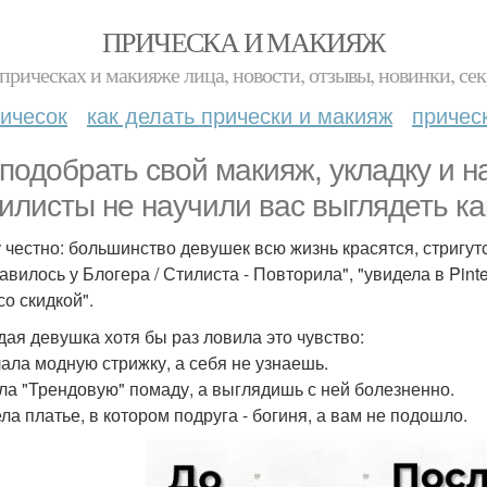
ПРИЧЕСКА И МАКИЯЖ
прическах и макияже лица, новости, отзывы, новинки, сек
ичесок
как делать прически и макияж
причес
 подобрать свой макияж, укладку и н
тилисты не научили вас выглядеть ка
 честно: большинство девушек всю жизнь красятся, стригут
вилось у Блогера / Стилиста - Повторила", "увидела в Pinte
со скидкой".
дая девушка хотя бы раз ловила это чувство:
лала модную стрижку, а себя не узнаешь.
ила "Трендовую" помаду, а выглядишь с ней болезненно.
ела платье, в котором подруга - богиня, а вам не подошло.