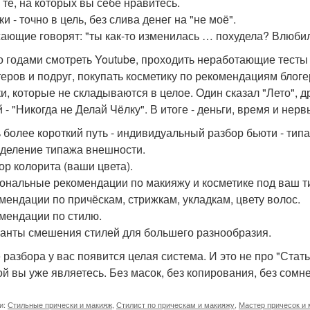
 те, на которых вы себе нравитесь.
и - точно в цель, без слива денег на "не моё".
ающие говорят: "ты как-то изменилась … похудела? Влюбила
 годами смотреть Youtube, проходить неработающие тесты
теров и подруг, покупать косметику по рекомендациям блог
и, которые не складываются в целое. Один сказал "Лето", др
 - "Никогда не Делай Чёлку". В итоге - деньги, время и нерв
ь более короткий путь - индивидуальный разбор бьюти - тип
еделение типажа внешности.
бор колорита (ваши цвета).
сональные рекомендации по макияжу и косметике под ваш т
омендации по причёскам, стрижкам, укладкам, цвету волос.
омендации по стилю.
ианты смешения стилей для большего разнообразия.
 разбора у вас появится целая система. И это не про "Стать
ой вы уже являетесь. Без масок, без копирования, без сомн
и:
Стильные прически и макияж
,
Стилист по прическам и макияжу
,
Мастер причесок и