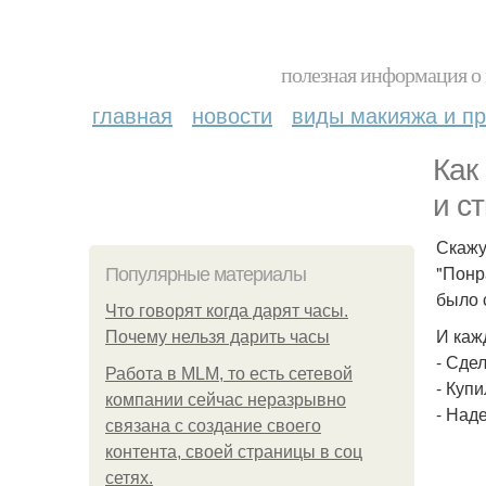
полезная информация о 
главная
новости
виды макияжа и пр
Как
и с
Скажу
"Понра
Популярные материалы
было 
Что говорят когда дарят часы.
И каж
Почему нельзя дарить часы
- Сде
Работа в MLM, то есть сетевой
- Куп
компании сейчас неразрывно
- Над
связана с создание своего
контента, своей страницы в соц
сетях.