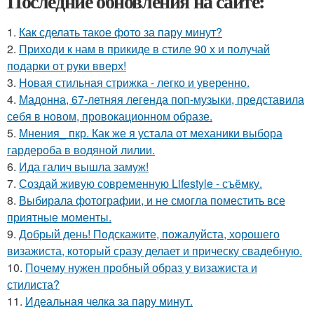
Последние обновления на сайте:
1.
Как сделать такое фото за пару минут?
2.
Приходи к нам в прикиде в стиле 90 х и получай
подарки от руки вверх!
3.
Новая стильная стрижка - легко и уверенно.
4.
Мадонна, 67-летняя легенда поп-музыки, представила
себя в новом, провокационном образе.
5.
Мнения_ пкр. Как же я устала от механики выбора
гардероба в водяной лилии.
6.
Ида галич вышла замуж!
7.
Создай живую современную Lifestyle - съёмку.
8.
Выбирала фотографии, и не смогла поместить все
приятные моменты.
9.
Добрый день! Подскажите, пожалуйста, хорошего
визажиста, который сразу делает и прическу свадебную.
10.
Почему нужен пробный образ у визажиста и
стилиста?
11.
Идеальная челка за пару минут.