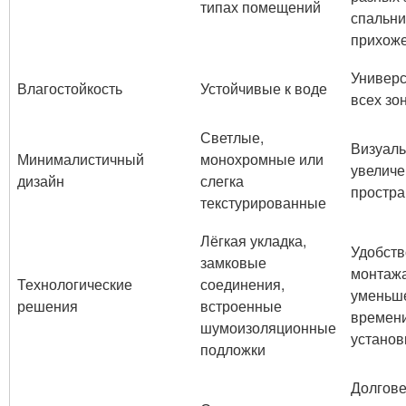
типах помещений
спальни,
прихоже
Универс
Влагостойкость
Устойчивые к воде
всех зо
Светлые,
Визуал
Минималистичный
монохромные или
увеличе
дизайн
слегка
простра
текстурированные
Лёгкая укладка,
Удобств
замковые
монтажа
Технологические
соединения,
уменьш
решения
встроенные
времен
шумоизоляционные
установ
подложки
Долгове