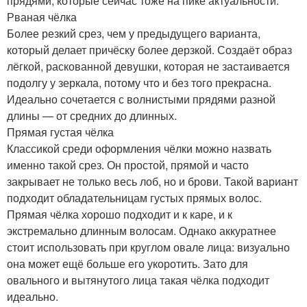
прядями, которые сейчас тоже на пике актуальности.
Рваная чёлка
Более резкий срез, чем у предыдущего варианта,
который делает причёску более дерзкой. Создаёт образ
лёгкой, раскованной девушки, которая не застаивается
подолгу у зеркала, потому что и без того прекрасна.
Идеально сочетается с волнистыми прядями разной
длины — от средних до длинных.
Прямая густая чёлка
Классикой среди оформления чёлки можно назвать
именно такой срез. Он простой, прямой и часто
закрывает не только весь лоб, но и брови. Такой вариант
подходит обладательницам густых прямых волос.
Прямая чёлка хорошо подходит и к каре, и к
экстремально длинным волосам. Однако аккуратнее
стоит использовать при круглом овале лица: визуально
она может ещё больше его укоротить. Зато для
овального и вытянутого лица такая чёлка подходит
идеально.