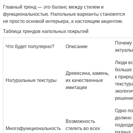
Главный тренд — это баланс между стилем и
функциональностью. Напольные варианты становятся
не просто основой интерьера, а настоящим акцентом.
Таблица трендов напольных покрытий
Почему
Что будет популярно?
Описание
актуаль
Люди в
больше 
Древесина, камень,
к прир
Натуральные текстуры
их качественные
текстур
имитации
эколог
решени
Одно по
должно
Возможность
подходи
Многофункциональность
стелить во всех
разных 