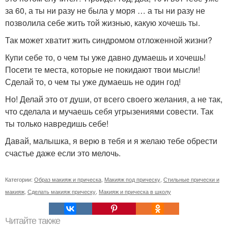
за 60, а ты ни разу не была у моря … а ты ни разу не
позволила себе жить той жизнью, какую хочешь ты.
Так может хватит жить синдромом отложенной жизни?
Купи себе то, о чем ты уже давно думаешь и хочешь!
Посети те места, которые не покидают твои мысли!
Сделай то, о чем ты уже думаешь не один год!
Но! Делай это от души, от всего своего желания, а не так,
что сделала и мучаешь себя угрызениями совести. Так
ты только навредишь себе!
Давай, малышка, я верю в тебя и я желаю тебе обрести
счастье даже если это мелочь.
Категории:
Образ макияж и прическа
,
Макияж под прическу
,
Стильные прически и
макияж
,
Сделать макияж прическу
,
Макияж и прическа в школу
Читайте также