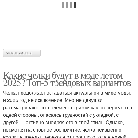
Модная челка
Челка по бокам
Новые челки
Челка с принтом
читать дальше →
Челка в хорошем
Какие челки будут в моде летом
Челка с кружевами
состоянии
2025? Топ-5 трендовых вариантов
Челка продолжает оставаться актуальной в мире моды,
и 2025 год не исключение. Многие девушки
Челка для разных
Полукруглая челка
рассматривают этот элемент стрижки как эксперимент, с
видов
одной стороны, опасаясь трудностей с укладкой, с
другой — активно внедряя его в свой стиль. Однако,
несмотря на спорное восприятие, челка неизменно
входит в тренды, переходя от прошлого года в новый.