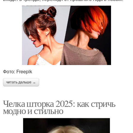
Челка для разных типов
Дугообразная челка
Челка с удлиненными
Овальная челка
боковыми
Короткие волосы
Челка в зависимости
Фото: Freepik
читать дальше →
Короткие варианты
Челка шторка 2025: как стричь
модно и стильно