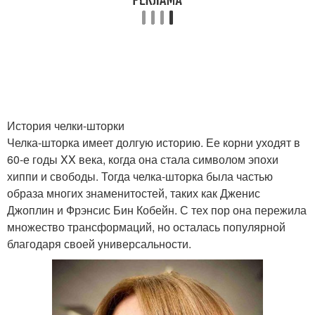
Длина для челки
Модные челки
Ассиметричные челки
Челка с пробором
История челки-шторки
Челка-шторка имеет долгую историю. Ее корни уходят в
60-е годы XX века, когда она стала символом эпохи
хиппи и свободы. Тогда челка-шторка была частью
Тонкая челка
Челка с разделением
образа многих знаменитостей, таких как Дженис
Джоплин и Фрэнсис Бин Кобейн. С тех пор она пережила
множество трансформаций, но осталась популярной
благодаря своей универсальности.
Челка с акцентом
Челка с аксессуарами