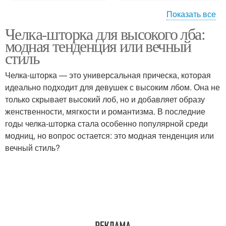
Показать все
Челка-шторка для высокого лба:
Челка для овального
Челка по форме
модная тенденция или вечный
лица
стиль
Челка-шторка — это универсальная прическа, которая
Челка для
Челка для вытянутого
идеально подходит для девушек с высоким лбом. Она не
прямоугольного лица
лица
только скрывает высокий лоб, но и добавляет образу
женственности, мягкости и романтизма. В последние
годы челка-шторка стала особенно популярной среди
модниц, но вопрос остается: это модная тенденция или
Челка для квадратного
Челка на лето
вечный стиль?
лица
Тенденции в челках
Фальшивая челка