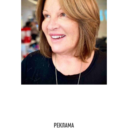
Тенденции в модных
Прозрачная челка
челках
Аксессуары для челок
Короткий боб
Челка для большого
Широкая челка
лба
Уход за челкой
Прически с челкой