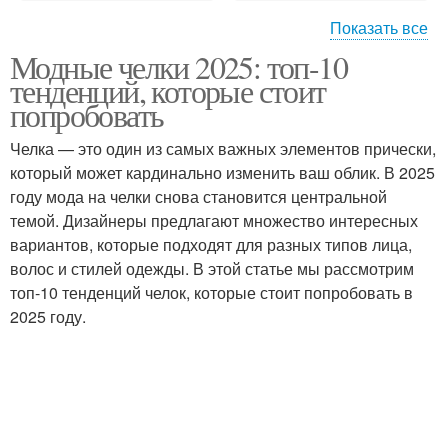
Показать все
Модные челки 2025: топ-10
Тонкая челка
Челка с акцентом
тенденций, которые стоит
попробовать
Челка — это один из самых важных элементов прически,
который может кардинально изменить ваш облик. В 2025
Челка с аксессуарами
Прозрачная челка
году мода на челки снова становится центральной
темой. Дизайнеры предлагают множество интересных
вариантов, которые подходят для разных типов лица,
волос и стилей одежды. В этой статье мы рассмотрим
Тенденции в модных
Аксессуары для челок
топ-10 тенденций челок, которые стоит попробовать в
челках
2025 году.