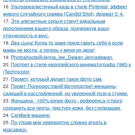
16.
Ультрареалистичный кадр в стиле Pinterest, эффект
живого случайного снимка (Candid Shot), формат 3: 4.
17.
Эти элегантные серьги станут идеальным
дополнением вашего образа, подчеркнув вашу
утонченность и вкус.
18.
Два сына! Когда-то даже представить себя в роли
мамы не могла, а теперь у меня их двое!
19.
Photoshoots@Jenna_lee_Dewan Jennadewan.
20.
Портрет в стиле европейского кинематографа 1960-х
(Technicolor.
21.
Промпт, который делает такое фото сам.
22.
Промт: Полноростовой фотопортрет женщины,
сидящей в расслабленной, но уверенной позе в студии.
23.
Женщина - 100% копия фото - референса (строго
сохранить все черты, текстуру кожи, без стилизации.
24.
Селфи/в машине.
25.
По утрам мне невероятно сложно играть в
красавицу.