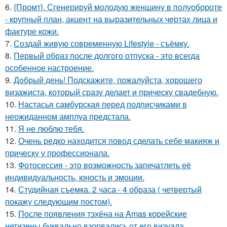
6.
{Промт}. Сгенерируй молодую женщину в полуобороте
- крупный план, акцент на выразительных чертах лица и
фактуре кожи.
7.
Создай живую современную Lifestyle - съёмку.
8.
Первый образ после долгого отпуска - это всегда
особенное настроение.
9.
Добрый день! Подскажите, пожалуйста, хорошего
визажиста, который сразу делает и прическу свадебную.
10.
Настасья самбурская перед подписчиками в
неожиданном амплуа предстала.
11.
Я не люблю тебя.
12.
Очень редко находится повод сделать себе макияж и
прическу у профессионала.
13.
Фотосессия - это возможность запечатлеть её
индивидуальность, юность и эмоции.
14.
Студийная съемка. 2 часа - 4 образа ( четвертый
покажу следующим постом).
15.
После появления тэхёна на Amas корейские
нетизены буквально взорвались от его визуала.