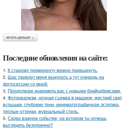
читать дальше →
Последние обновления на сайте:
1.
К старому перманенту можно привыкнуть.
2.
Щас приедут меня выкупать а тут очередь на
фотосессию со мной.
3.
Продолжаю знакомить вас с новыми блайндбоксами.
4.
Фотореализм, ночная съемка в машине, жесткий свет
вспышки, глубокие тени, кинематографичная эстетика,
теплые оттенки, журнальный стиль.
5.
Скоро важное событие, на котором ты хочешь
выглядеть безупречно?