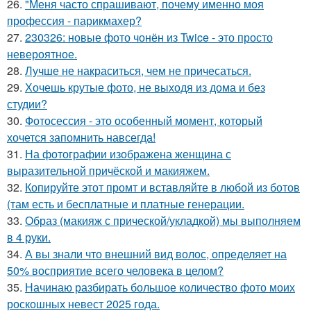
26.
"Меня часто спрашивают, почему именно моя
профессия - парикмахер?
27.
230326: новые фото чонён из Twice - это просто
невероятное.
28.
Лучше не накраситься, чем не причесаться.
29.
Хочешь крутые фото, не выходя из дома и без
студии?
30.
Фотосессия - это особенный момент, который
хочется запомнить навсегда!
31.
На фотографии изображена женщина с
выразительной причёской и макияжем.
32.
Копируйте этот промт и вставляйте в любой из ботов
(там есть и бесплатные и платные генерации.
33.
Образ (макияж с прической/укладкой) мы выполняем
в 4 руки.
34.
А вы знали что внешний вид волос, определяет на
50% восприятие всего человека в целом?
35.
Начинаю разбирать большое количество фото моих
роскошных невест 2025 года.