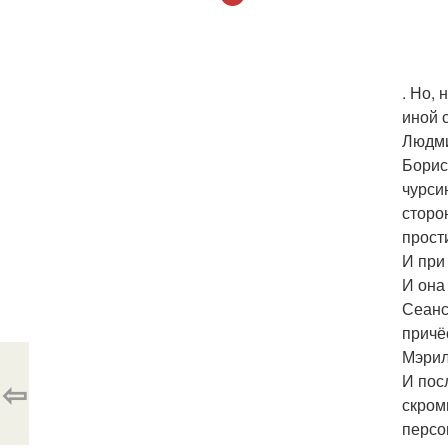
. Но,
иной 
Людми
Борис
чурси
сторо
прост
И при
И она
Сеанс
причё
Мэрил
И пос
⇦
скром
персо