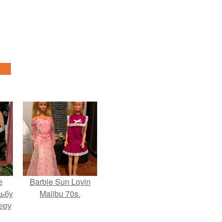
е
Barbie Sun Lovin
дьбу
Malibu 70s.
еру