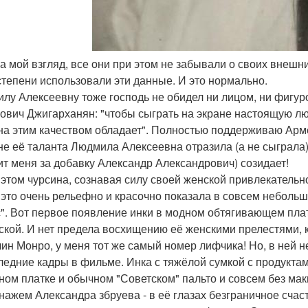
 на мой взгляд, все они при этом не забывали о своих внеш
степени использовали эти данные. И это нормально.
лу Алексеевну тоже господь не обидел ни лицом, ни фигур
ович Джигарханян: "чтобы сыграть на экране настоящую л
на этим качеством обладает". Полностью поддерживаю Арм
не её таланта Людмила Алексеевна отразила (а не сыграла) т
ит меня за добавку Александр Александрович) созидает!
 этом чурсина, сознавая силу своей женской привлекательно
 это очень рельефно и красочно показала в совсем небольшо
". Вот первое появление инки в модном обтягивающем плат
ской. И нет предела восхищению её женскими прелестями,
ин Монро, у меня тот же самый номер лифчика! Но, в ней не
ледние кадры в фильме. Инка с тяжёлой сумкой с продуктам
ном платке и обычном "Советском" пальто и совсем без маки
нажем Александра збруева - в её глазах безграничное счаст