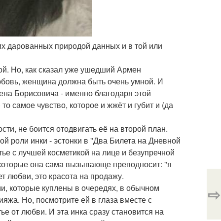
них дарованных природой данных и в той или
ой. Но, как сказал уже ушедший Армен
юбовь, женщина должна быть очень умной. И
ена Борисовича - именно благодаря этой
о самое чувство, которое и жжёт и губит и (да
сти, не боится отодвигать её на второй план.
й роли инки - эстонки в "Два Билета на Дневной
ье с лучшей косметикой на лице и безупречной
 которые она сама вызывающе преподносит: "я
т любви, это красота на продажу.
и, которые куплены в очередях, в обычном
⇨
яжа. Но, посмотрите ей в глаза вместе с
ье от любви. И эта инка сразу становится на