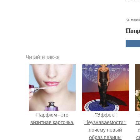
Категори
Понр
Читайте также
Парфюм - это
"Эффект
визитная карточка.
Неузнаваемости":
т
почему новый
образ певицы
с