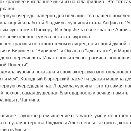
ок красивее и желаннее инки из начала фильма. Это тот са
рханян.
 первую очередь, наверно для большинства нашего поколен
инающейся работой Людмилы чурсиной стала Анфиса в "Угр
ным чувством к Прохору. И в борьбе за своё счастье Анфис
оже великолепно сумела показать чурсина.
менее красивы не только телом и лицом, но и своей душой,
ния и Виринея в "Виринеи", и Оксана в "адьютанте", и Марф
 долго перечислять. И как пронзительно трагична, попавшая
кой Повести".
юдмила чурсина показала и свою актёрскую многоплановос
ит и меч". Холодный бюргерский расчёт и эдакая машина д
 первую очередь для нас Людмила чурсина - это та самая н
й поклон, самая душевная благодарность и вечная память
раницы г. Чаплина.
расивое, глубокое размышление о таланте, уме и женственн
ают суть мастерства Людмилы Алексеевны - актрисы, котор
ной глубины.