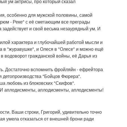
мый ум актрисы, про который сказал
ия, особенно для мужской половины, самой
юм - Реке" с её сметающим все преграды
а задействует и свой весьма незаурядный ум. И
 силой характера и глубочайшей работой мысли и
а в "журавушке", и Олеся в "Олесе" и можно ещё
 в водоворот гражданской войны, её Дарья из
ть. Достаточно вспомнить фройляйн - ефрейтора
ля детопроизводства "Бойцов Фюрера".
аша любовь из блоковских "Скифов".
. И аплодисменты, аплодисменты, аплодисменты!
ости. Ваши строки, Григорий, удивительно точно
ая умела отказаться от внешней брони ради