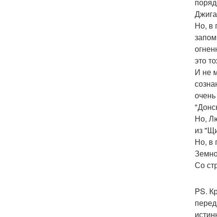
поряд
Джига
Но, в
запом
огнен
это т
И не 
созна
очень
"Донс
Но, Л
из "Щ
Но, в
Земно
Со ст
PS. К
перед
истин