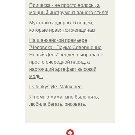
Прическа - не просто волосы, а
мощный инструмент вашего стиля!
Мужской гардероб: 6 вещей,
которые нравятся женщинам
На шанхайской премьере
"Человека - Паука: Совершенно
Новый День" зендея выбрала не
просто очередной наряд, а
настоящий артефакт высокой
моды.
Dafunkystyle. Matrix neo.
Я помню мама, мне было пять,
любила бегать, рисовать.