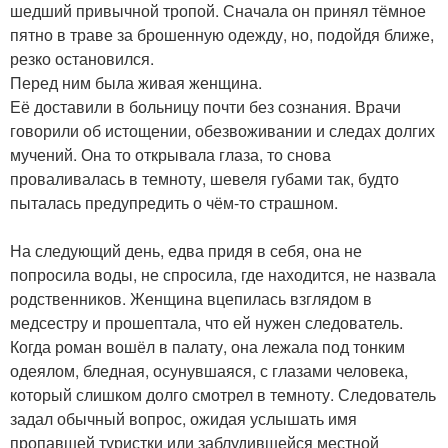
шедший привычной тропой. Сначала он принял тёмное
пятно в траве за брошенную одежду, но, подойдя ближе,
резко остановился.
Перед ним была живая женщина.
Её доставили в больницу почти без сознания. Врачи
говорили об истощении, обезвоживании и следах долгих
мучений. Она то открывала глаза, то снова
проваливалась в темноту, шевеля губами так, будто
пыталась предупредить о чём-то страшном.
На следующий день, едва придя в себя, она не
попросила воды, не спросила, где находится, не назвала
родственников. Женщина вцепилась взглядом в
медсестру и прошептала, что ей нужен следователь.
Когда роман вошёл в палату, она лежала под тонким
одеялом, бледная, осунувшаяся, с глазами человека,
который слишком долго смотрел в темноту. Следователь
задал обычный вопрос, ожидая услышать имя
пропавшей туристки или заблудившейся местной