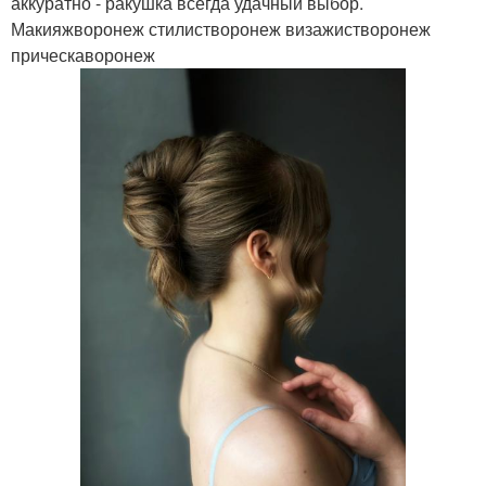
аккуратно - ракушка всегда удачный выбор.
Макияжворонеж стилистворонеж визажистворонеж
прическаворонеж