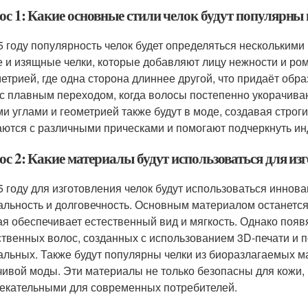
с 1: Какие основные стили челок будут популярны 
5 году популярность челок будет определяться нескольким
е и изящные челки, которые добавляют лицу нежности и ром
етрией, где одна сторона длиннее другой, что придаёт обр
 с плавным переходом, когда волосы постепенно укорачивают
ми углами и геометрией также будут в моде, создавая строг
аются с различными прическами и помогают подчеркнуть ин
с 2: Какие материалы будут использоваться для изг
5 году для изготовления челок будут использоваться инно
альность и долговечность. Основным материалом останется
ая обеспечивает естественный вид и мягкость. Однако появя
ственных волос, созданных с использованием 3D-печати и 
альных. Также будут популярны челки из биоразлагаемых м
чивой моды. Эти материалы не только безопасны для кожи, н
екательными для современных потребителей.