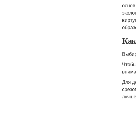
основ
эколо
вирту
образ
Как
Выбир
Чтобы
внима
Для д
срезо
лучше