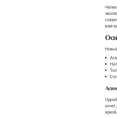
Челки
эволю
совре
вам в
Осн
Новый
Аси
Нат
Тол
Соч
Асим
Одной
хочет
яркой