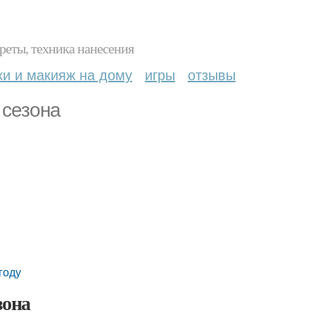
реты, техника нанесения
ки и макияж на дому
игры
отзывы
 сезона
году
зона