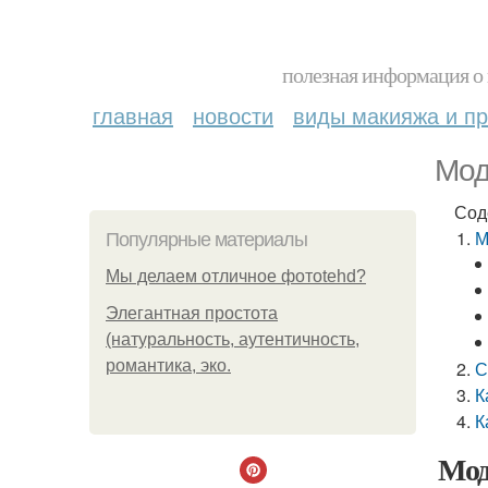
полезная информация о 
главная
новости
виды макияжа и пр
Мод
Сод
М
Популярные материалы
Мы делаем отличное фотоtehd?
Элегантная простота
(натуральность, аутентичность,
романтика, эко.
С
К
К
Мод