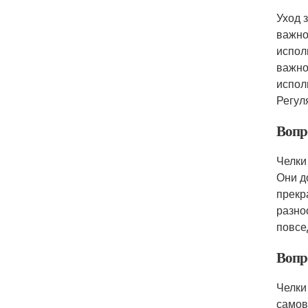
Уход 
важно
испол
важно
испол
Регул
Вопр
Челки
Они д
прекр
разно
повсе
Вопро
Челки
самов