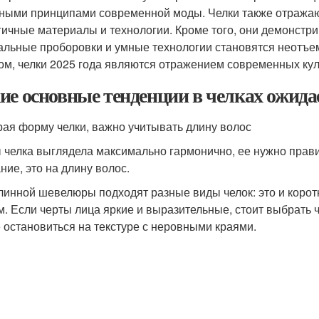
ными принципами современной моды. Челки также отражают
гичные материалы и технологии. Кроме того, они демонстр
альные проборовки и умные технологии становятся неотъе
ом, челки 2025 года являются отражением современных ку
ие основные тенденции в челках ожида
ая форму челки, важно учитывать длину волос
 челка выглядела максимально гармонично, ее нужно прави
ние, это на длину волос.
линной шевелюры подходят разные виды челок: это и корот
м. Если черты лица яркие и выразительные, стоит выбрать 
 остановиться на текстуре с неровными краями.