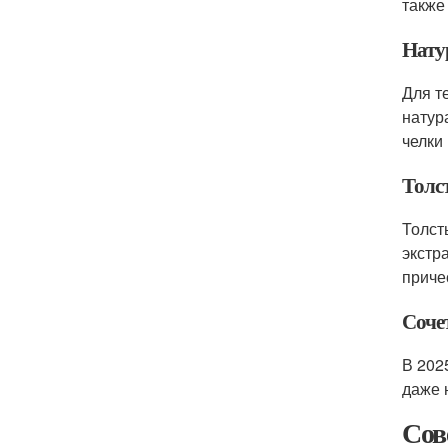
также
Нату
Для т
натур
челки
Толс
Толст
экстр
приче
Соче
В 202
даже 
Сов