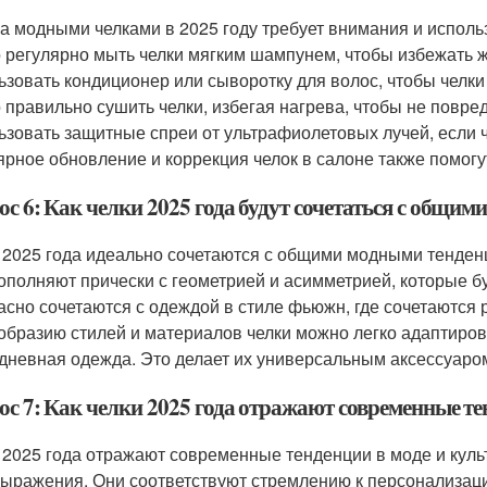
за модными челками в 2025 году требует внимания и испол
 регулярно мыть челки мягким шампунем, чтобы избежать ж
ьзовать кондиционер или сыворотку для волос, чтобы челки
 правильно сушить челки, избегая нагрева, чтобы не повре
ьзовать защитные спреи от ультрафиолетовых лучей, если 
ярное обновление и коррекция челок в салоне также помогу
ос 6: Как челки 2025 года будут сочетаться с общи
 2025 года идеально сочетаются с общими модными тенденц
ополняют прически с геометрией и асимметрией, которые бу
асно сочетаются с одеждой в стиле фьюжн, где сочетаются
образию стилей и материалов челки можно легко адаптирова
дневная одежда. Это делает их универсальным аксессуаром
с 7: Как челки 2025 года отражают современные те
 2025 года отражают современные тенденции в моде и куль
ыражения. Они соответствуют стремлению к персонализаци