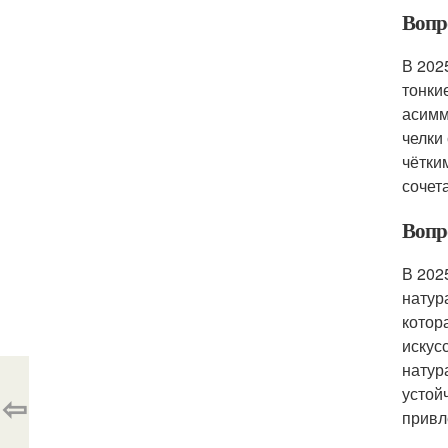
Вопро
В 202
тонки
асимм
челки
чётки
сочет
Вопро
В 202
натур
котор
искус
натур
устой
⇦
привл