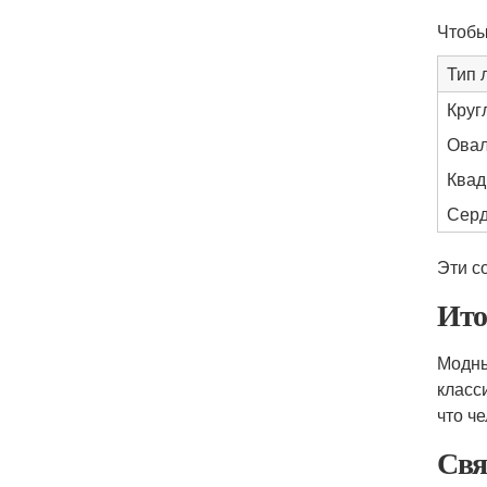
Чтобы
Тип 
Круг
Овал
Квад
Серд
Эти с
Ито
Модны
класс
что ч
Свя