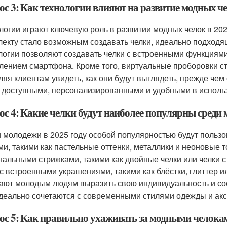
с 3: Как технологии влияют на развитие модных че
логии играют ключевую роль в развитии модных челок в 202
лекту стало возможным создавать челки, идеально подходя
логии позволяют создавать челки с встроенными функциями,
лением смартфона. Кроме того, виртуальные проборовки ст
ляя клиентам увидеть, как они будут выглядеть, прежде чем
 доступными, персонализированными и удобными в исполь
с 4: Какие челки будут наиболее популярны среди 
 молодежи в 2025 году особой популярностью будут пользо
ми, такими как пастельные оттенки, металлики и неоновые 
нальными стрижками, такими как двойные челки или челки с
 с встроенными украшениями, такими как блёстки, глиттер 
ают молодым людям выразить свою индивидуальность и со
деально сочетаются с современными стилями одежды и акс
ос 5: Как правильно ухаживать за модными челокам