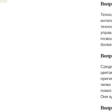
Вопро
Техно
интел
техно
управ
позво
более
Вопро
Среди
цвета
ориги
челки
помог
Они и
Вопр