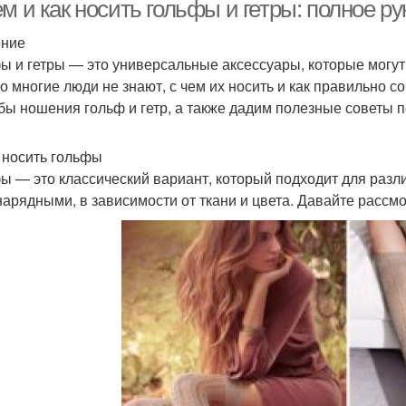
стрижках
м и как носить гольфы и гетры: полное р
ение
ы и гетры — это универсальные аксессуары, которые могут
Тенденции в моде
Тенденции в челках
о многие люди не знают, с чем их носить и как правильно с
бы ношения гольф и гетр, а также дадим полезные советы п
 носить гольфы
ы — это классический вариант, который подходит для разли
 нарядными, в зависимости от ткани и цвета. Давайте расс