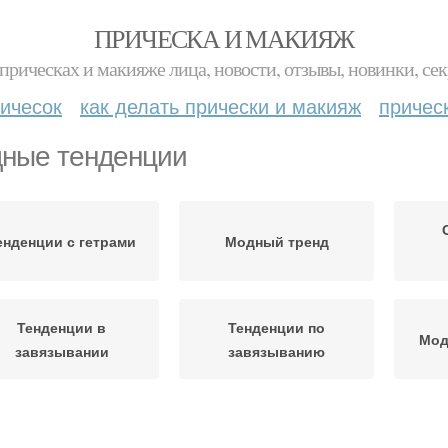
ПРИЧЕСКА И МАКИЯЖ
прическах и макияже лица, новости, отзывы, новинки, сек
ичесок
как делать прически и макияж
причес
ные тенденции
енденции с гетрами
Модный тренд
Тенденции в
Тенденции по
Мод
завязывании
завязыванию
енденции в женских
Тенденции в стрижках