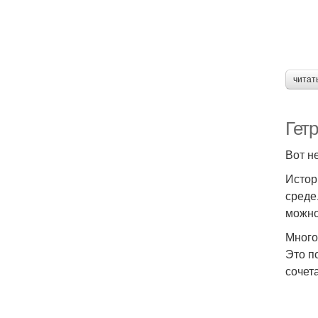
читат
Гетр
Вот н
Истор
среде
можно
Много
Это п
сочет