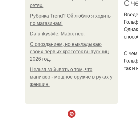
С че
сетях.
Введ
Рубрика Trend? Ой люблю я ходить
Гольф
по магазинам!
Однак
Dafunkystyle. Matrix neo.
спосо
С опозданием, но выкладываю
своих первых красоток выпускниц
С чем
2026 год.
Гольф
так и
Нельзя забывать о том, что
маникюр - мощное оружие в руках у
женщин!