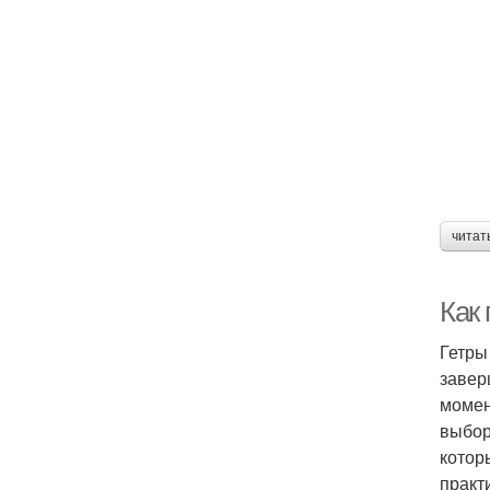
читат
Как 
Гетры
завер
момен
выбор
котор
практ