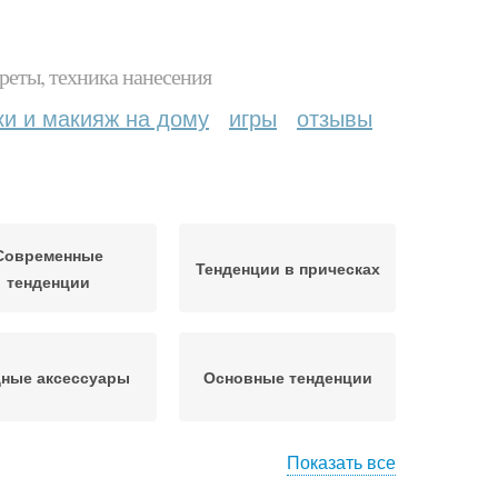
реты, техника нанесения
ки и макияж на дому
игры
отзывы
Современные
Тенденции в прическах
тенденции
ные аксессуары
Основные тенденции
Показать все
Модные челки
Главные тенденции