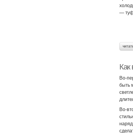
холод
— туф
читат
Как
Во-пе
быть 
светл
длите
Во-вт
стиль
наряд
сдела