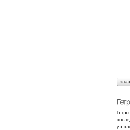
читат
Гетр
Гетры
после
утепл