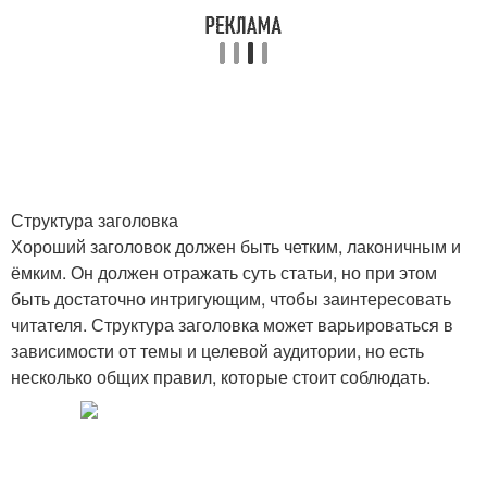
Ошибки в стиле
Уникальный стиль
Основные ошибки
Научный стиль
Структура заголовка
Хороший заголовок должен быть четким, лаконичным и
ёмким. Он должен отражать суть статьи, но при этом
Официально-деловой
Публицистический
быть достаточно интригующим, чтобы заинтересовать
стиль
стиль
читателя. Структура заголовка может варьироваться в
зависимости от темы и целевой аудитории, но есть
несколько общих правил, которые стоит соблюдать.
База из классического
Определенный стиль
стиля