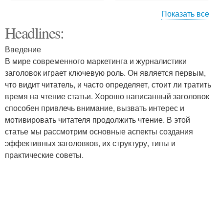
Показать все
Headlines:
Основные способы
Неповторимый стиль
Введение
В мире современного маркетинга и журналистики
заголовок играет ключевую роль. Он является первым,
Тренды с личным
что видит читатель, и часто определяет, стоит ли тратить
Основные элементы
стилем
время на чтение статьи. Хорошо написанный заголовок
способен привлечь внимание, вызвать интерес и
мотивировать читателя продолжить чтение. В этой
статье мы рассмотрим основные аспекты создания
Личный стиль
Разные стили
эффективных заголовков, их структуру, типы и
практические советы.
Стиль в одежде
Стили в одежде