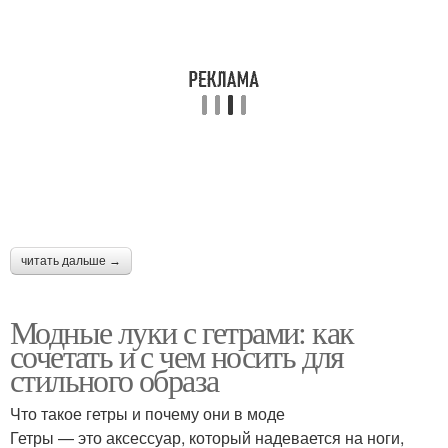
Дополнительные стили
Свободный стиль
Классический стиль
Стиль с повязкой
Стиль с бантами
Основные причины
читать дальше →
Модные луки с гетрами: как
сочетать и с чем носить для
Модные стили
Ключевые стили
стильного образа
Что такое гетры и почему они в моде
Гетры — это аксессуар, который надевается на ноги,