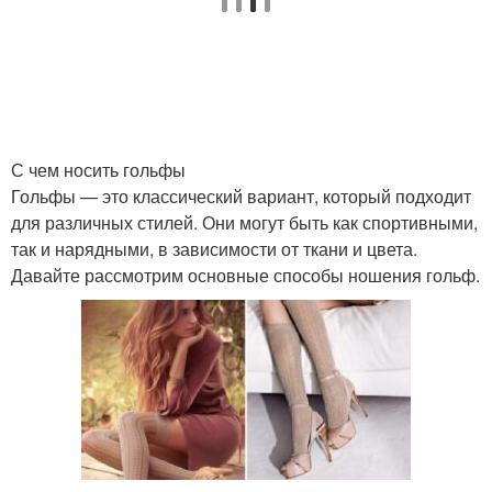
Шарф в греческом
Стиль с повязкой
стиле
С чем носить гольфы
Стиль с бантами
Основные стили
Гольфы — это классический вариант, который подходит
для различных стилей. Они могут быть как спортивными,
так и нарядными, в зависимости от ткани и цвета.
Давайте рассмотрим основные способы ношения гольф.
Классические повязки
Классический вариант
Романтический стиль
Стили в одежде