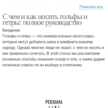
Показать все
С чем и как носить гольфы и
Гетры в мужском стиле
Гетры в женском стиле
гетры: полное руководство
Введение
Гольфы и гетры — это универсальные аксессуары,
Экспериментальный
которые могут добавить шика и комфорта вашему
Советы по стилю
стиль
наряду. Однако многие люди не знают, с чем их носить и
как правильно сочетать. В этой статье мы рассмотрим
основные способы ношения гольф и гетр, а также дадим
полезные советы по их выбору и сочетанию.
Гетры для спортивного
Пляжный стиль
стиля
Классический способ
Классические способы