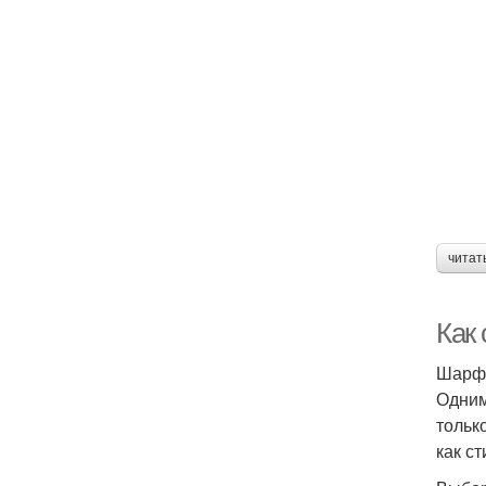
читат
Как 
Шарф 
Одним
тольк
как с