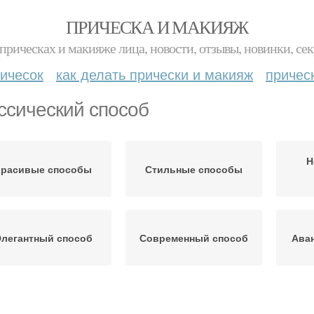
ПРИЧЕСКА И МАКИЯЖ
прическах и макияже лица, новости, отзывы, новинки, сек
ичесок
как делать прически и макияж
причес
ссический способ
Н
Красивые способы
Стильные способы
легантный способ
Современный способ
Ава
Способ для длинных
Простые способы
Осн