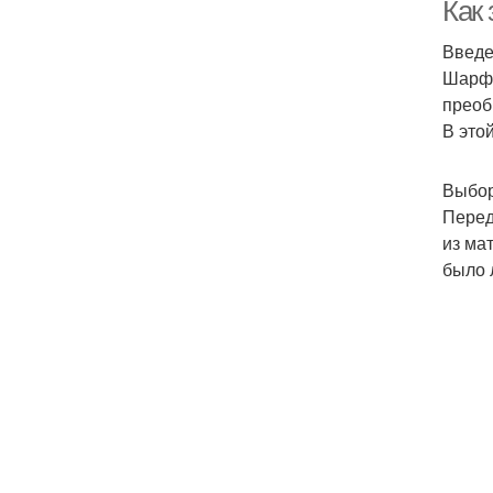
Как
Введ
Шарф 
преоб
В это
Выбор
Перед
из ма
было 