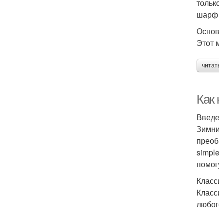
тольк
шарф 
Основ
Этот 
читат
Как
Введ
Зимни
преобр
simpl
помог
Класс
Класс
любог