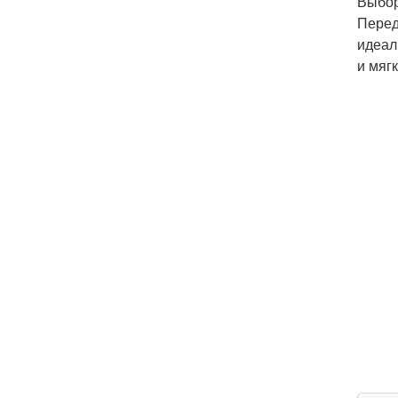
Выбор
Перед
идеал
и мяг