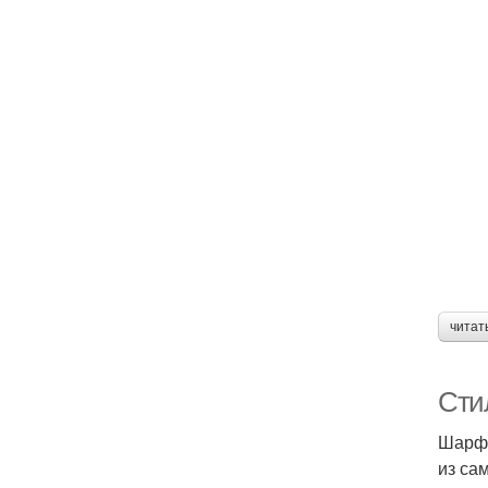
читат
Сти
Шарф 
из са