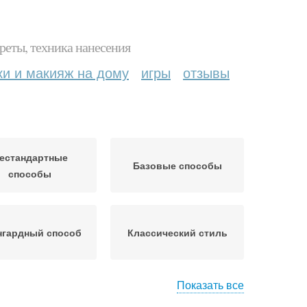
реты, техника нанесения
ки и макияж на дому
игры
отзывы
естандартные
Базовые способы
способы
нгардный способ
Классический стиль
Показать все
овные способы
Лёгкие способы