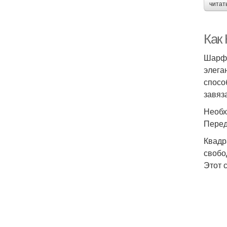
читат
Как
Шарф 
элега
спосо
завяз
Необх
Перед
Квадр
свобо
Этот 