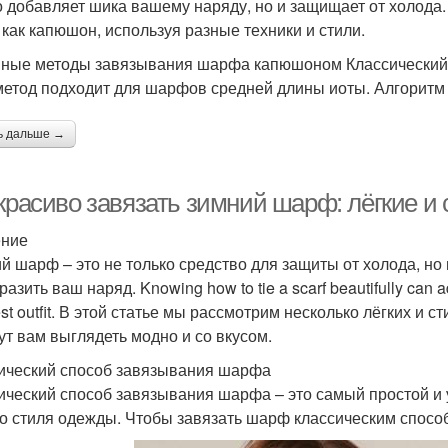
о добавляет шика вашему наряду, но и защищает от холода. 
как капюшон, используя разные техники и стили.
ные методы завязывания шарфа капюшоном Классический
метод подходит для шарфов средней длины иоты. Алгоритм
ь дальше →
 красиво завязать зимний шарф: лёгкие и
ение
й шарф – это не только средство для защиты от холода, но
азить ваш наряд. Knowing how to tie a scarf beautifully can ad
est outfit. В этой статье мы рассмотрим несколько лёгких и
ут вам выглядеть модно и со вкусом.
ический способ завязывания шарфа
ический способ завязывания шарфа – это самый простой и 
о стиля одежды. Чтобы завязать шарф классическим спосо