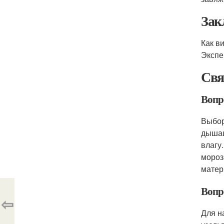
Зак
Как в
Экспе
Свя
Вопр
Выбор
дышащ
влагу
мороз
матер
Вопр
⇦
Для н