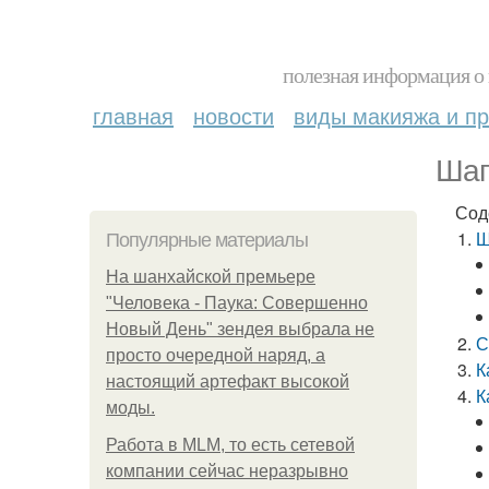
полезная информация о 
главная
новости
виды макияжа и пр
Шаг
Сод
Ш
Популярные материалы
На шанхайской премьере
"Человека - Паука: Совершенно
Новый День" зендея выбрала не
С
просто очередной наряд, а
К
настоящий артефакт высокой
К
моды.
Работа в MLM, то есть сетевой
компании сейчас неразрывно