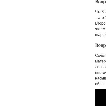
Вопро
Чтобы
– это
Второ
затем
шарфа
Вопр
Сочет
матер
легки
цвето
насыщ
образ