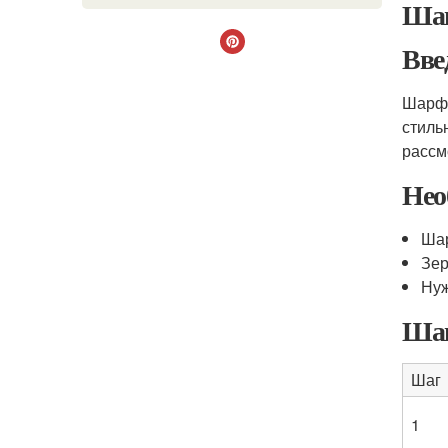
Шаг
Вве
Шарф 
стиль
рассм
Нео
Шар
Зер
Нуж
Шаг
Шаг
1