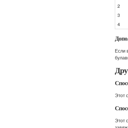
2
3
4
Допо
Если 
булав
Дру
Спосо
Этот 
Спосо
Этот 
завяж