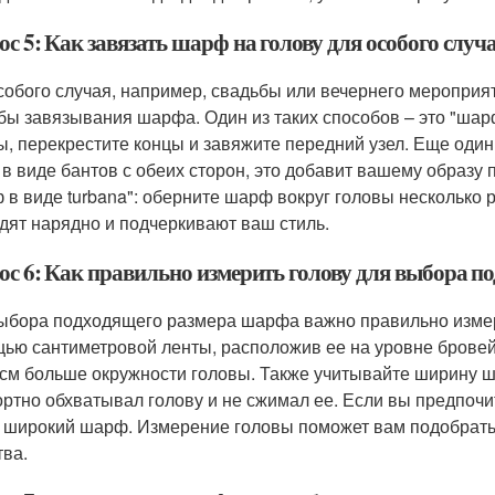
с 5: Как завязать шарф на голову для особого случ
собого случая, например, свадьбы или вечернего мероприя
бы завязывания шарфа. Один из таких способов – это "шар
ы, перекрестите концы и завяжите передний узел. Еще один
в виде бантов с обеих сторон, это добавит вашему образу 
 в виде turbana": оберните шарф вокруг головы несколько 
дят нарядно и подчеркивают ваш стиль.
ос 6: Как правильно измерить голову для выбора 
ыбора подходящего размера шарфа важно правильно измери
ью сантиметровой ленты, расположив ее на уровне брове
 см больше окружности головы. Также учитывайте ширину ш
ртно обхватывал голову и не сжимал ее. Если вы предпочи
 широкий шарф. Измерение головы поможет вам подобрат
тва.