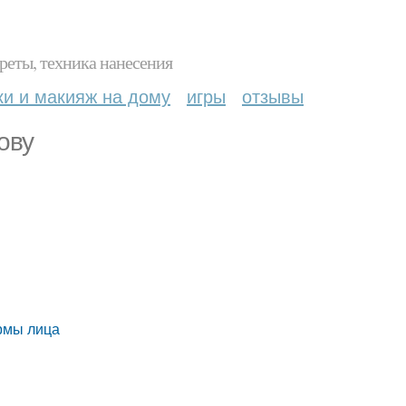
реты, техника нанесения
ки и макияж на дому
игры
отзывы
ову
рмы лица