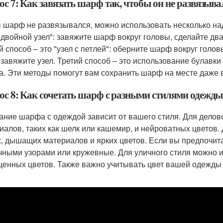
с 7: Как завязать шарф так, чтобы он не развязыва
 шарф не развязывался, можно использовать несколько н
 "двойной узел": завяжите шарф вокруг головы, сделайте два
й способ – это "узел с петлей": оберните шарф вокруг голов
 завяжите узел. Третий способ – это использование булавки
. Эти методы помогут вам сохранить шарф на месте даже в
ос 8: Как сочетать шарф с разными стилями одежды
ание шарфа с одеждой зависит от вашего стиля. Для дело
иалов, таких как шелк или кашемир, и нейроватных цветов.
х, дышащих материалов и ярких цветов. Если вы предпочит
чными узорами или кружевные. Для уличного стиля можно 
енных цветов. Также важно учитывать цвет вашей одежды
.