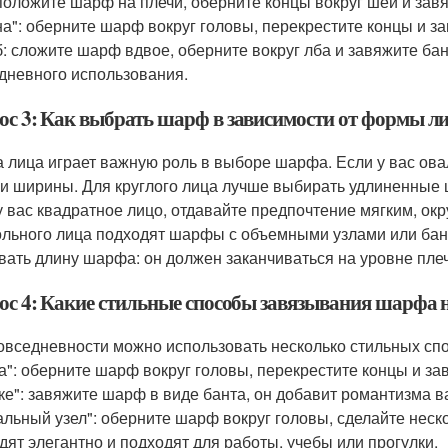
 положите шарф на плечи, оберните концы вокруг шеи и завяж
на": оберните шарф вокруг головы, перекрестите концы и за
б: сложите шарф вдвое, оберните вокруг лба и завяжите бан
дневного использования.
ос 3: Как выбрать шарф в зависимости от формы л
 лица играет важную роль в выборе шарфа. Если у вас ов
 и ширины. Для круглого лица лучше выбирать удлиненные
у вас квадратное лицо, отдавайте предпочтение мягким, о
ольного лица подходят шарфы с объемными узлами или бан
вать длину шарфа: он должен заканчиваться на уровне плеч
ос 4: Какие стильные способы завязывания шарфа н
овседневности можно использовать несколько стильных спо
а": оберните шарф вокруг головы, перекрестите концы и зав
ке": завяжите шарф в виде банта, он добавит романтизма 
альный узел": оберните шарф вокруг головы, сделайте неско
дят элегантно и подходят для работы, учебы или прогулки.