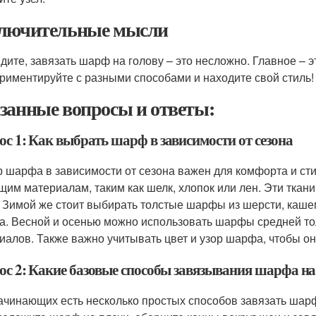
лючительные мысли
идите, завязать шарф на голову – это несложно. Главное – э
риментируйте с разными способами и находите свой стиль!
занные вопросы и ответы:
ос 1: Как выбрать шарф в зависимости от сезона
 шарфа в зависимости от сезона важен для комфорта и сти
им материалам, таким как шелк, хлопок или лен. Эти ткан
. Зимой же стоит выбирать толстые шарфы из шерсти, каше
а. Весной и осенью можно использовать шарфы средней то
иалов. Также важно учитывать цвет и узор шарфа, чтобы о
ос 2: Какие базовые способы завязывания шарфа н
ачинающих есть несколько простых способов завязать шарф