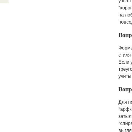
узел:
"коро
на ло
повсе
Вопр
Форма
стиля
Если 
треуг
учиты
Вопр
Для п
"арфк
затыл
"спир
выгля