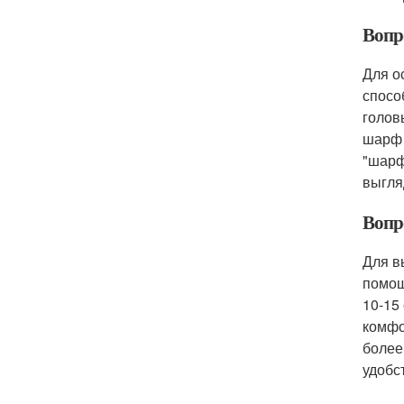
Вопро
Для о
спосо
голов
шарф 
"шарф
выгля
Вопр
Для в
помощ
10-15
комфо
более
удобс