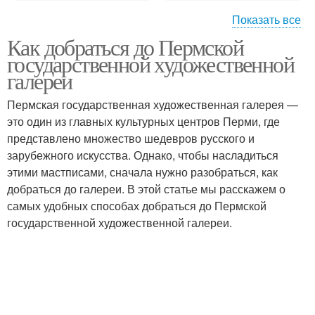
Показать все
Как добраться до Пермской
Простые советы
Советы по стилю
государственной художественной
галереи
Пермская государственная художественная галерея —
Советы для стильного
это один из главных культурных центров Перми, где
Советы по уходу
образа
представлено множество шедевров русского и
зарубежного искусства. Однако, чтобы насладиться
этими мастписами, сначала нужно разобраться, как
добраться до галереи. В этой статье мы расскажем о
Советы для зимы
Советы по выбору
самых удобных способах добраться до Пермской
государственной художественной галереи.
Советы по визуальной
Советы по укладке
коррекции