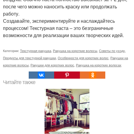
после чего можно наносить краску или продолжать
работу.
Создавайте, экспериментируйте и наслаждайтесь
процессом! Текстурная паста – это безграничные
возможности для реализации ваших творческих идей.
Категории:
Текстурная ракушка
,
Ракушка на короткие волосы
,
Советы по уходу
,
Продукты для текстурной ракушки
,
Особенности для коротких волос
,
Ракушки на
короткие волосы
,
Ракушки для коротких волос
,
Ракушка на коротких волосах
Читайте также