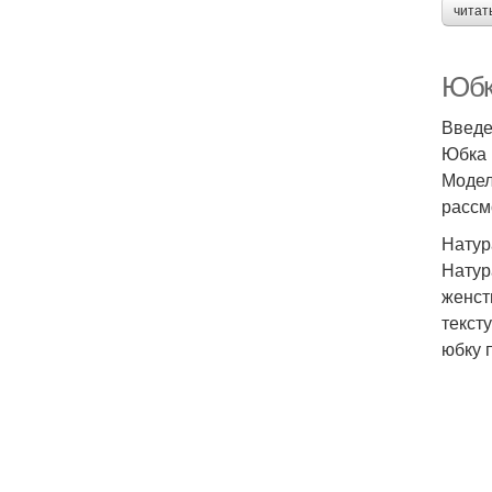
читат
Юбк
Введ
Юбка 
Модел
рассм
Натур
Натур
женст
текст
юбку 