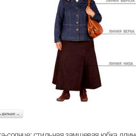
ь дальше →
а-солнце: стильная замшевая юбка длин