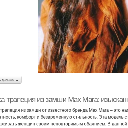
ь дальше →
а-трапеция из замши Max Mara: изысканн
трапеция из замши от известного бренда Max Mara – это н
нтность, комфорт и безвременную стильность. Эта модель с
аживать женщин своим неповторимым обаянием. В данной 