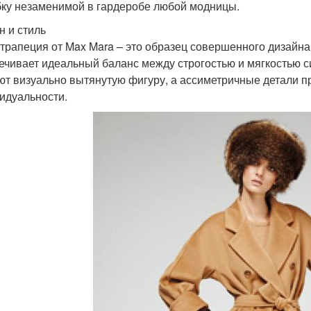
бку незаменимой в гардеробе любой модницы.
н и стиль
трапеция от Max Mara – это образец совершенного дизайн
ечивает идеальный баланс между строгостью и мягкостью с
ют визуально вытянутую фигуру, а ассиметричные детали п
идуальности.