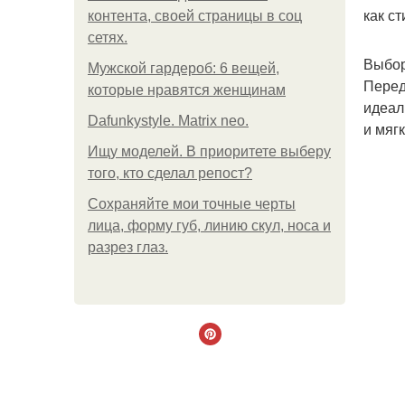
как с
контента, своей страницы в соц
сетях.
Выбор
Мужской гардероб: 6 вещей,
Перед
которые нравятся женщинам
идеал
Dafunkystyle. Matrix neo.
и мяг
Ищу моделей. В приоритете выберу
того, кто сделал репост?
Сохраняйте мои точные черты
лица, форму губ, линию скул, носа и
разрез глаз.