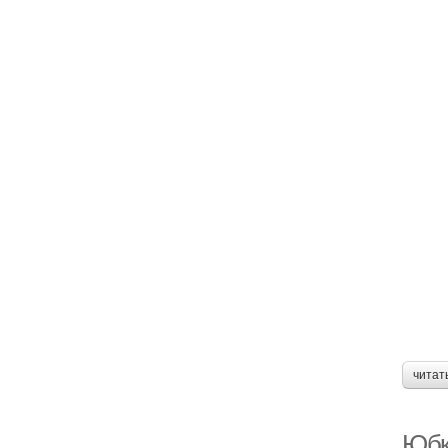
читат
Юбк