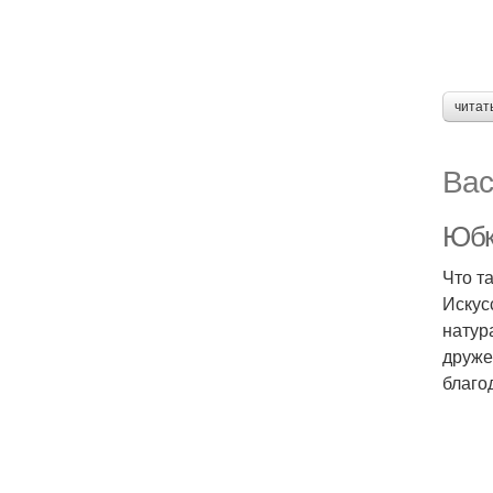
читат
Вас
Юбк
Что т
Искус
натур
друже
благо