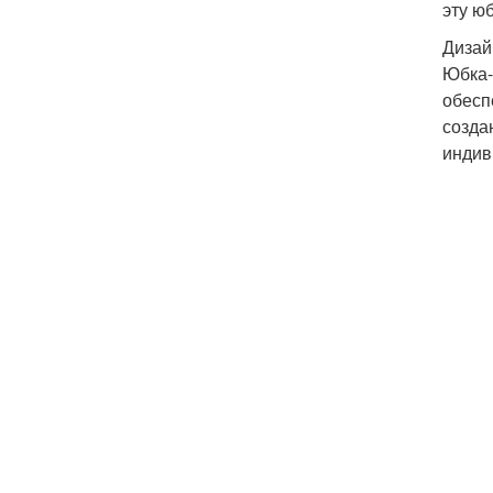
эту ю
Дизай
Юбка-
обесп
созда
индив