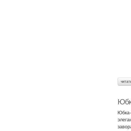
читат
Юбк
Юбка-
элега
завор