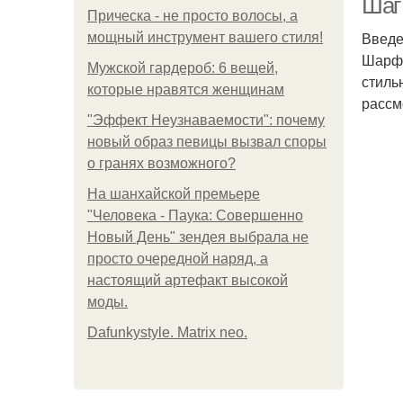
Шаг 
Прическа - не просто волосы, а
Введ
мощный инструмент вашего стиля!
Шарф 
Мужской гардероб: 6 вещей,
стиль
которые нравятся женщинам
рассм
"Эффект Неузнаваемости": почему
новый образ певицы вызвал споры
о гранях возможного?
На шанхайской премьере
"Человека - Паука: Совершенно
Новый День" зендея выбрала не
просто очередной наряд, а
настоящий артефакт высокой
моды.
Dafunkystyle. Matrix neo.