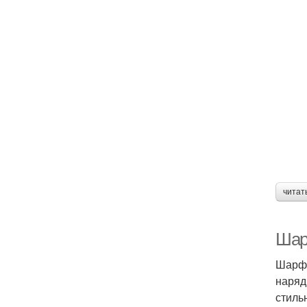
читат
Шар
Шарф 
наряд
стиль