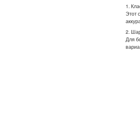
1. Кл
Этот 
аккур
2. Ша
Для б
вариа