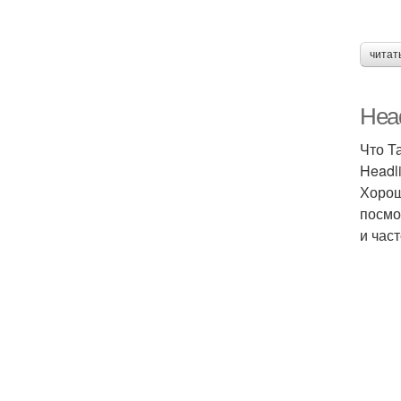
читат
Head
Что Т
Headl
Хорош
посмо
и час