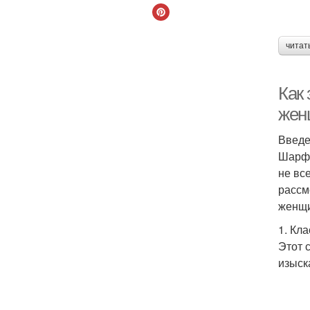
читат
Как
жен
Введ
Шарф 
не вс
рассм
женщ
1. Кл
Этот 
изыск