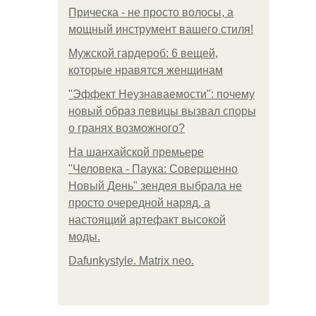
Прическа - не просто волосы, а
мощный инструмент вашего стиля!
Мужской гардероб: 6 вещей,
которые нравятся женщинам
"Эффект Неузнаваемости": почему
новый образ певицы вызвал споры
о гранях возможного?
На шанхайской премьере
"Человека - Паука: Совершенно
Новый День" зендея выбрала не
просто очередной наряд, а
настоящий артефакт высокой
моды.
Dafunkystyle. Matrix neo.