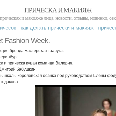
ПРИЧЕСКА И МАКИЯЖ
прическах и макияже лица, новости, отзывы, новинки, сек
ичесок
как делать прически и макияж
причес
et Fashion Week.
кция бренда мастерская тааруга.
теринбург.
ж и прическа куцан команда Валерия.
Дмитрий бабушкин.
ь школы королевская осанка под руководством Елены феду
 юдакова