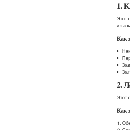
1. 
Этот 
изыск
Как з
Нак
Пер
Зав
Зат
2. 
Этот 
Как з
Обе
Сде