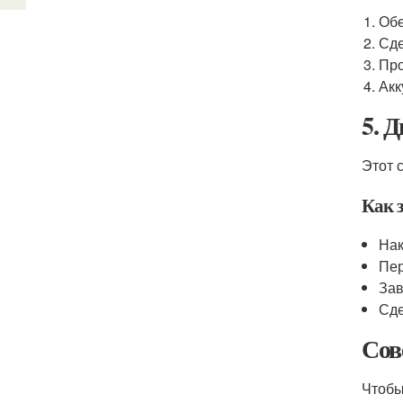
Обе
Сде
Про
Акк
5. 
Этот 
Как з
Нак
Пер
Зав
Сде
Сов
Чтобы