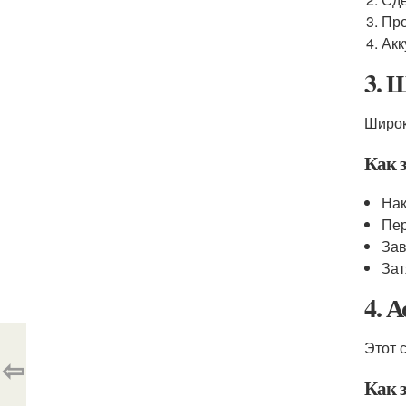
Про
Акк
3. 
Широк
Как з
Нак
Пер
Зав
Зат
4. 
Этот 
⇦
Как з