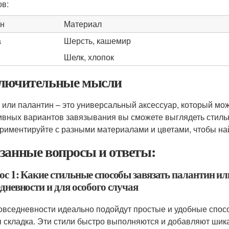
ов:
н
Материал
а
Шерсть, кашемир
Шелк, хлопок
лючительные мысли
или палантин – это универсальный аксессуар, который мож
ивных вариантов завязывания вы сможете выглядеть стильн
риментируйте с разными материалами и цветами, чтобы най
занные вопросы и ответы:
ос 1: Какие стильные способы завязать палантин ил
дневности и для особого случая
овседневности идеально подойдут простые и удобные спосо
я складка. Эти стили быстро выполняются и добавляют шик