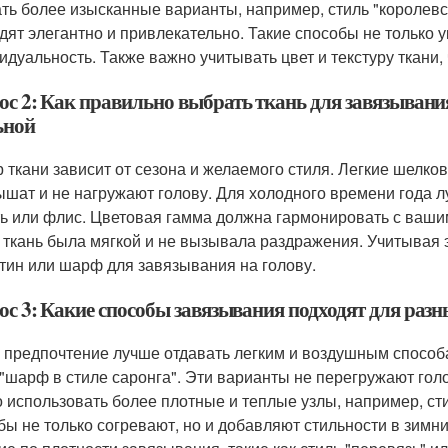
ть более изысканные варианты, например, стиль "королевс
дят элегантно и привлекательно. Такие способы не только 
идуальность. Также важно учитывать цвет и текстуру ткани,
ос 2: Как правильно выбрать ткань для завязывания
ьной
 ткани зависит от сезона и желаемого стиля. Легкие шел
ышат и не нагружают голову. Для холодного времени года л
ь или флис. Цветовая гамма должна гармонировать с вашим
 ткань была мягкой и не вызывала раздражения. Учитывая
тин или шарф для завязывания на голову.
ос 3: Какие способы завязывания подходят для разн
 предпочтение лучше отдавать легким и воздушным способа
 "шарф в стиле саронга". Эти варианты не перегружают гол
 использовать более плотные и теплые узлы, например, сти
бы не только согревают, но и добавляют стильности в зимн