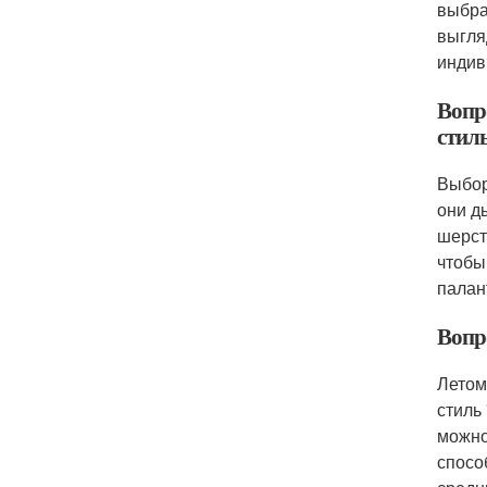
выбра
выгля
индив
Вопр
стил
Выбор
они д
шерст
чтобы
палан
Вопр
Летом
стиль
можно
спосо