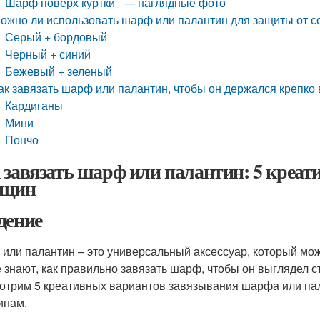
Шарф поверх куртки — наглядные фото
ожно ли использовать шарф или палантин для защиты от с
Серый + бордовый
Черный + синий
Бежевый + зеленый
ак завязать шарф или палантин, чтобы он держался крепко 
Кардиганы
Мини
Пончо
 завязать шарф или палантин: 5 креат
нщин
дение
или палантин – это универсальный аксессуар, который мож
е знают, как правильно завязать шарф, чтобы он выглядел ст
отрим 5 креативных вариантов завязывания шарфа или пала
инам.