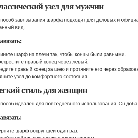
Классический узел для мужчин
способ завязывания шарфа подходит для деловых и официа
анный вид.
авязать:
иньте шарф на плечи так, чтобы концы были равными.
екрестите правый конец через левый.
едите правый конец за шею и протяните его через образо
яните узел до комфортного состояния.
Легкий стиль для женщин
способ идеален для повседневного использования. Он добав
авязать:
рните шарф вокруг шеи один раз.
лайте небольшую петлю с одним концом.