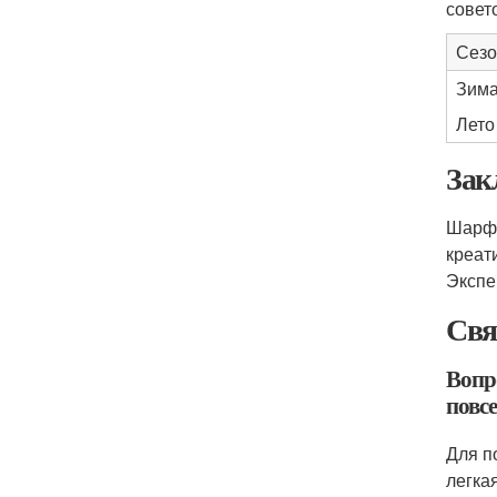
совет
Сезо
Зим
Лето
Зак
Шарф 
креат
Экспе
Свя
Вопр
повсе
Для п
легка