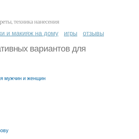
реты, техника нанесения
ки и макияж на дому
игры
отзывы
ативных вариантов для
ля мужчин и женщин
лову