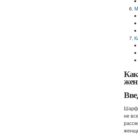
М
К
Как
же
Вве
Шарф 
не вс
рассм
женщ