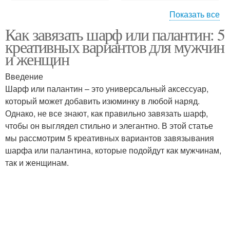
Показать все
Как завязать шарф или палантин: 5
Образа в натуральном
Стиль с фото
креативных вариантов для мужчин
стиле
и женщин
Введение
Шарф или палантин – это универсальный аксессуар,
Летний женщина
Фасоны для женщины
который может добавить изюминку в любой наряд.
Однако, не все знают, как правильно завязать шарф,
чтобы он выглядел стильно и элегантно. В этой статье
мы рассмотрим 5 креативных вариантов завязывания
Одежда для женщин
Прекрасные женщины
шарфа или палантина, которые подойдут как мужчинам,
так и женщинам.
Одежда в спортивном
Спортивный стиль
стиле