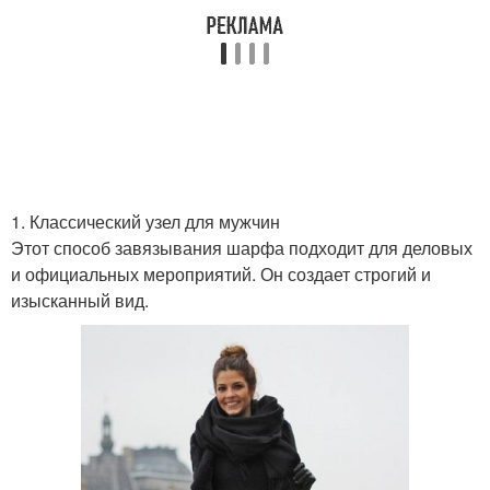
Образа для женщин
Гардероб для женщин
Элегантный стиль
Гардероб для женщины
1. Классический узел для мужчин
Этот способ завязывания шарфа подходит для деловых
и официальных мероприятий. Он создает строгий и
Женщина в разных
Стиль от знаменитостей
изысканный вид.
возрастах
Образ в стиле
Модный стиль