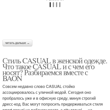
Тенденции для полных
Куртки для женщин
женщин
Естественный стиль
Шик для женщин
читать дальше →
Стиль для невысоких
Стиль CASUAL в женской одежде.
Деловой стиль
женщин
Что такое CASUAL и с чем его
носят? Разбираемся вместе с
BAON
Года для женщин
Влиятельные женщины
Совсем недавно слово CASUAL стойко
ассоциировалось с уличной модой. Сегодня оно
пробралось уже и в офисную среду, минуя строгий
дресс-код. Вас могут попросить придерживаться стиля
smart casual на рабочем месте, а city casual — на