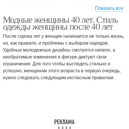
Показать все
Модные женщины 40 лет. Стиль
Модные образа
Образа для женщин
одежды женщины после 40 лет
После сорока лет у женщин начинается не только жизнь,
но, как правило, и проблемы с выбором нарядов.
Удобные молодежные дизайны смотрятся нелепо, а
Прекрасные женщины
Модные блузки
необратимые изменения в фигуре диктуют свои
ограничения. Для того чтобы выглядеть стильно и
успешно, женщинам этого возраста в первую очередь,
нужно следовать следующим негласным правилам.
Стильные женщины
Модная весна
Одежды для женщин
Прикид для женщины