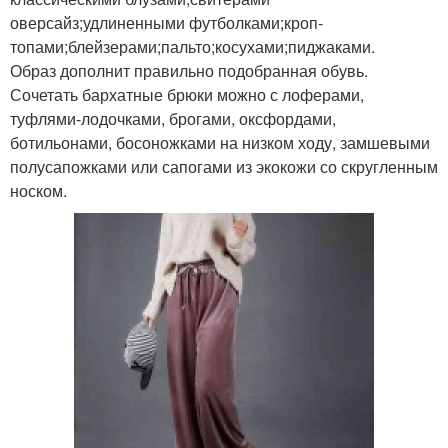
оверсайз;удлиненными футболками;кроп-
топами;блейзерами;пальто;косухами;пиджаками.
Образ дополнит правильно подобранная обувь.
Сочетать бархатные брюки можно с лоферами,
туфлями-лодочками, брогами, оксфордами,
ботильонами, босоножками на низком ходу, замшевыми
полусапожками или сапогами из экокожи со скругленным
носком.