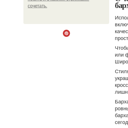
бар
сочетать.
Испо
включ
качес
прос
Чтобы
или ф
Широ
Стил
украш
кросс
лишн
Барх
ровны
барха
сего