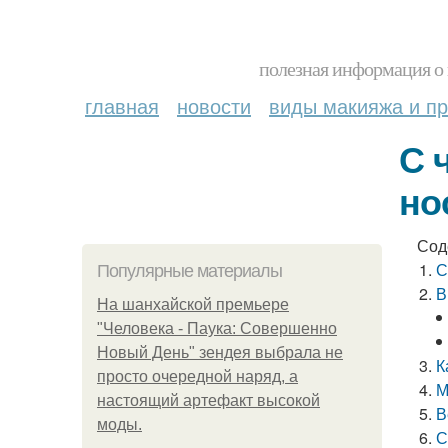
полезная информация о 
главная
новости
виды макияжа и пр
С 
но
Сод
С
Популярные материалы
В
На шанхайской премьере
"Человека - Паука: Совершенно
Новый День" зендея выбрала не
К
просто очередной наряд, а
М
настоящий артефакт высокой
В
моды.
С