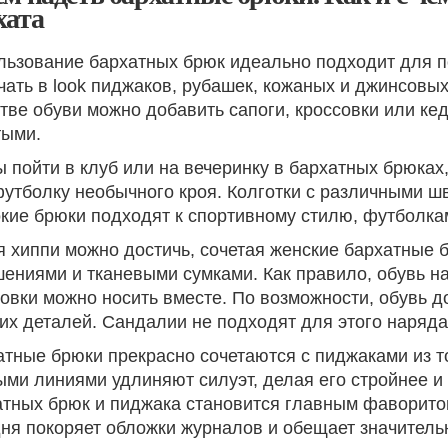
хата
льзование бархатных брюк идеально подходит для по
ать в look пиджаков, рубашек, кожаных и джинсовых 
тве обуви можно добавить сапоги, кроссовки или ке
тыми.
 пойти в клуб или на вечеринку в бархатных брюках
утболку необычного кроя. Колготки с различными шв
кие брюки подходят к спортивному стилю, футболка
я хиппи можно достичь, сочетая женские бархатные 
ениями и тканевыми сумками. Как правило, обувь на
овки можно носить вместе. По возможности, обувь 
их деталей. Сандалии не подходят для этого наряда
атные брюки прекрасно сочетаются с пиджаками из т
ми линиями удлиняют силуэт, делая его стройнее и 
тных брюк и пиджака становится главным фаворитом.
дня покоряет обложки журналов и обещает значитель