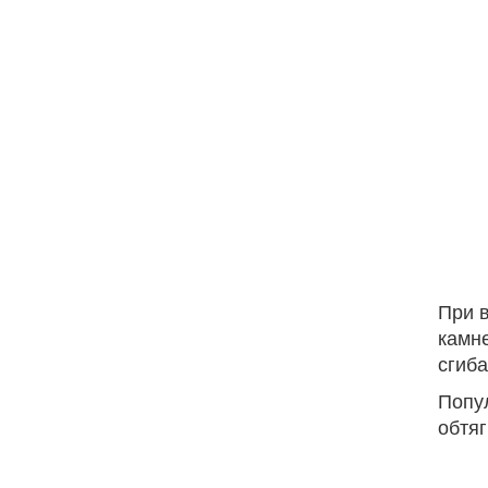
При 
камне
сгиба
Попу
обтя