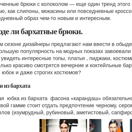
оченные брюки с колоколом — еще один тренд этого 
ю, как слипоны, мокасины или повседневные кроссо
едневный образ чем-то новым и интересным.
оде ли бархатные брюки.
ом сезоне дизайнеры предлагают нам ввести в обыд
ольшую популярность на модных показах завоевали 
увидеть интересные топы, платья , пиджаки, костюм
лько красиво смотрятся вечерние и коктейльные бар
 юбок и даже строгих костюмов?
 из бархата
ая юбка из бархата фасона «карандаш» обязательно
вой гамме стоит отдать предпочтение черному, сер
ллов (изумрудный, рубиновый, аметистовый, сапфир