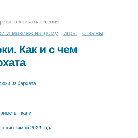
реты, техника нанесения
ки и макияж на дому
игры
отзывы
и. Как и с чем
рхата
рюки из бархата
приметы ткани
енщин зимой 2023 года