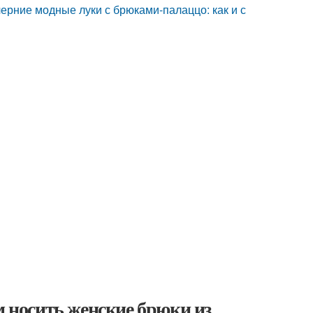
ерние модные луки с брюками-палаццо: как и с
м носить женские брюки из