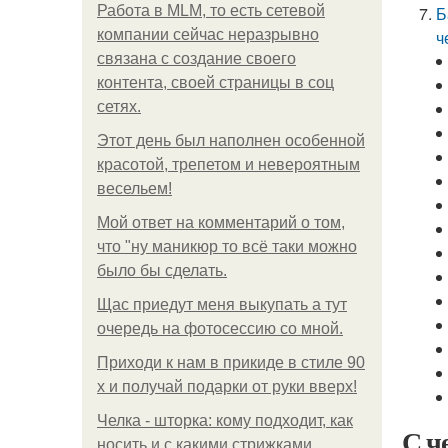
Работа в MLM, то есть сетевой
Б
компании сейчас неразрывно
ч
связана с создание своего
контента, своей страницы в соц
сетях.
Этот день был наполнен особенной
красотой, трепетом и невероятным
весельем!
Мой ответ на комментарий о том,
что "ну маникюр то всё таки можно
было бы сделать.
Щас приедут меня выкупать а тут
очередь на фотосессию со мной.
Приходи к нам в прикиде в стиле 90
х и получай подарки от руки вверх!
Челка - шторка: кому подходит, как
С ч
носить и с какими стрижками