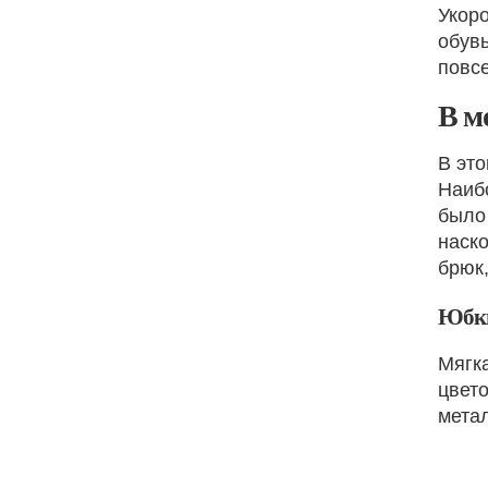
Укор
обувь
повс
В м
В эт
Наиб
было 
наско
брюк,
Юбки
Мягк
цвето
мета