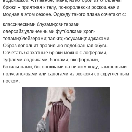
брюки – приятная к телу, по-королевски роскошная и
модная в этом сезоне. Одежду такого плана сочетают с:
классическими блузами;свитерами
оверсайз;удлиненными футболками;кроп-
топами;блейзерами;пальто;косухами;пиджаками.
Образ дополнит правильно подобранная обувь.
Сочетать бархатные брюки можно с лоферами,
туфлями-лодочками, брогами, оксфордами,
ботильонами, босоножками на низком ходу, замшевыми
полусапожками или сапогами из экокожи со скругленным
носком.