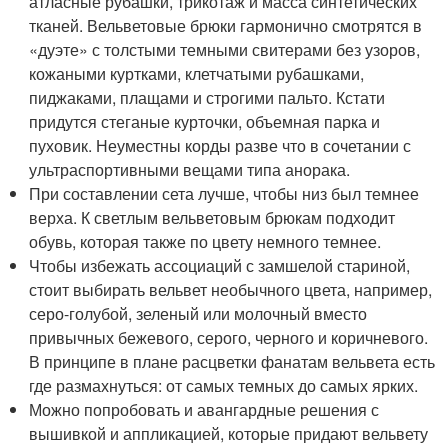
атласные рубашки, трикотаж и масса синтетических
тканей. Вельветовые брюки гармонично смотрятся в
«дуэте» с толстыми темными свитерами без узоров,
кожаными куртками, клетчатыми рубашками,
пиджаками, плащами и строгими пальто. Кстати
придутся стеганые курточки, объемная парка и
пуховик. Неуместны корды разве что в сочетании с
ультраспортивными вещами типа анорака.
При составлении сета лучше, чтобы низ был темнее
верха. К светлым вельветовым брюкам подходит
обувь, которая также по цвету немного темнее.
Чтобы избежать ассоциаций с замшелой стариной,
стоит выбирать вельвет необычного цвета, например,
серо-голубой, зеленый или молочный вместо
привычных бежевого, серого, черного и коричневого.
В принципе в плане расцветки фанатам вельвета есть
где размахнуться: от самых темных до самых ярких.
Можно попробовать и авангардные решения с
вышивкой и аппликацией, которые придают вельвету