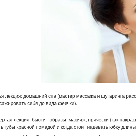
тья лекция: домашний спа (мастер массажа и шугаринга расс
сажировать себя до вида феечки).
вертая лекция: бьюти - образы, макияж, прически (как накра
ть губы красной помадой и когда стоит надевать юбку длины