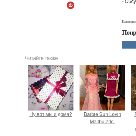
- Обс
Категори
Понр
Читайте также
Ну вот мы и дома?
Barbie Sun Lovin
Malibu 70s.