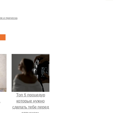
яж и прическа
Топ 5 процедур
.
которые нужно
сделать тебе перед
отпуском.