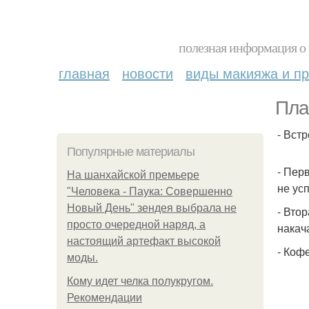
полезная информация о 
главная
новости
виды макияжа и пр
Пла
- Вст
Популярные материалы
- Пер
На шанхайской премьере
не ус
"Человека - Паука: Совершенно
Новый День" зендея выбрала не
- Втор
просто очередной наряд, а
накач
настоящий артефакт высокой
- Кофе
моды.
Кому идет челка полукругом.
Рекомендации