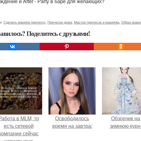
уждение и After - Party в баре для желающих?
и:
Сделать макияж прическу
,
Прически дома
,
Мастер причесок и макияжа
,
Образ маки
авилось? Поделитесь с друзьями!
Работа в MLM, то
Освободилось
Обзорчик на
есть сетевой
время на завтра:
зимнюю курн
компании сейчас
неразрывно