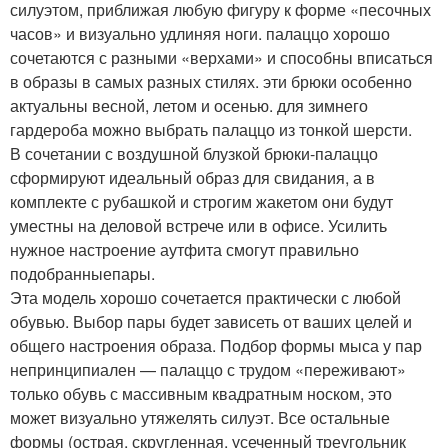
силуэтом, приближая любую фигуру к форме «песочных
часов» и визуально удлиняя ноги. палаццо хорошо
сочетаются с разными «верхами» и способны вписаться
в образы в самых разных стилях. эти брюки особенно
актуальны весной, летом и осенью. для зимнего
гардероба можно выбрать палаццо из тонкой шерсти.
В сочетании с воздушной блузкой брюки-палаццо
сформируют идеальный образ для свидания, а в
комплекте с рубашкой и строгим жакетом они будут
уместны на деловой встрече или в офисе. Усилить
нужное настроение аутфита смогут правильно
подобранныепары.
Эта модель хорошо сочетается практически с любой
обувью. Выбор пары будет зависеть от ваших целей и
общего настроения образа. Подбор формы мыса у пар
непринципиален — палаццо с трудом «переживают»
только обувь с массивным квадратным носком, это
может визуально утяжелять силуэт. Все остальные
формы (острая, скругленная, усеченный треугольник