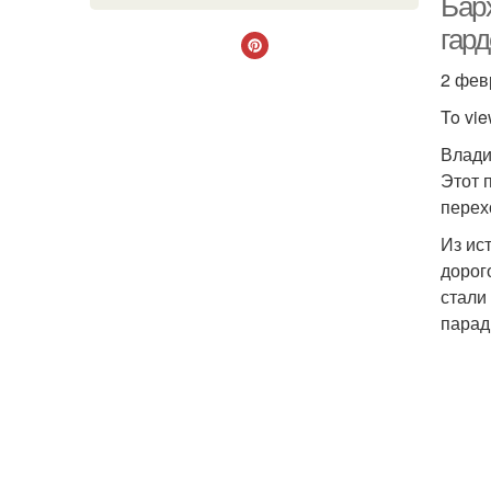
Барх
гар
2 фев
To vie
Влади
Этот 
перех
Из ис
дорог
стали
парад