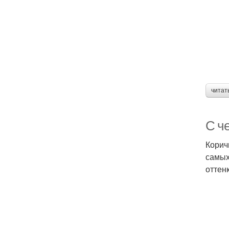
читат
С ч
Корич
самых
оттенк