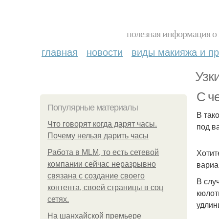
полезная информация о 
главная
новости
виды макияжа и пр
Узк
С ч
Популярные материалы
В так
Что говорят когда дарят часы.
под в
Почему нельзя дарить часы
Хотит
Работа в MLM, то есть сетевой
вариа
компании сейчас неразрывно
связана с создание своего
В слу
контента, своей страницы в соц
кюлот
сетях.
удлин
На шанхайской премьере