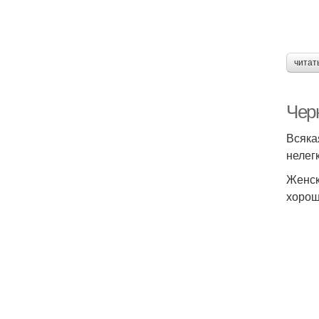
читат
Чер
Всяка
нелег
Женск
хорош