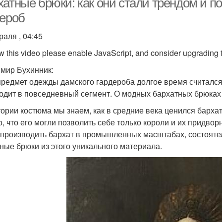
атные брюки: как они стали трендом и по
дероб
раля , 04:45
w this video please enable JavaScript, and consider upgrading
мир Бухинник:
предмет одежды дамского гардероба долгое время считался
одит в повседневный сегмент. О модных бархатных брюках 
тории костюма мы знаем, как в средние века ценился бархат
о, что его могли позволить себе только короли и их придво
 производить бархат в промышленных масштабах, состояте
ные брюки из этого уникального материала.