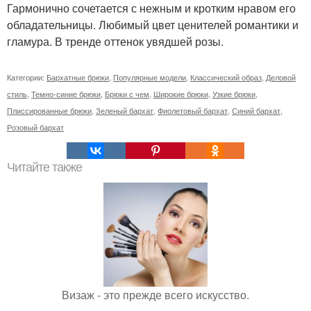
Гармонично сочетается с нежным и кротким нравом его
обладательницы. Любимый цвет ценителей романтики и
гламура. В тренде оттенок увядшей розы.
Категории:
Бархатные брюки
,
Популярные модели
,
Классический образ
,
Деловой
стиль
,
Темно-синие брюки
,
Брюки с чем
,
Широкие брюки
,
Узкие брюки
,
Плиссированные брюки
,
Зеленый бархат
,
Фиолетовый бархат
,
Синий бархат
,
Розовый бархат
Читайте также
Визаж - это прежде всего искусство.