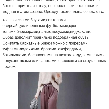
брюки – приятная к телу, по-королевски роскошная и
модная в этом сезоне. Одежду такого плана сочетают с:
классическими блузами;свитерами
оверсайз;удлиненными футболками;кроп-
топами;блейзерами;пальто;косухами;пиджаками.
Образ дополнит правильно подобранная обувь.
Сочетать бархатные брюки можно с лоферами,
туфлями-лодочками, брогами, оксфордами,
ботильонами, босоножками на низком ходу, замшевыми
полусапожками или сапогами из экокожи со скругленным
носком.