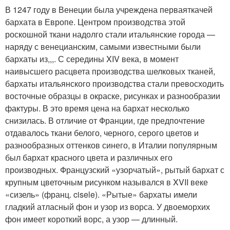
В 1247 году в Венеции была учреждена перваяткачей
бархата в Европе. Центром производства этой
роскошной ткани надолго стали итальянские города —
наряду с венецианским, самыми известными были
бархаты из,,,. С середины XIV века, в момент
наивысшего расцвета производства шелковых тканей,
бархаты итальянского производства стали превосходить
восточные образцы в окраске, рисунках и разнообразии
фактуры. В это время цена на бархат несколько
снизилась. В отличие от Франции, где предпочтение
отдавалось ткани белого, черного, серого цветов и
разнообразных оттенков синего, в Италии популярным
был бархат красного цвета и различных его
производных. Французский «узорчатый», рытый бархат с
крупным цветочным рисунком назывался в XVII веке
«сизель» (франц. cisele). «Рытые» бархаты имели
гладкий атласный фон и узор из ворса. У двоеморхих
фон имеет короткий ворс, а узор — длинный.