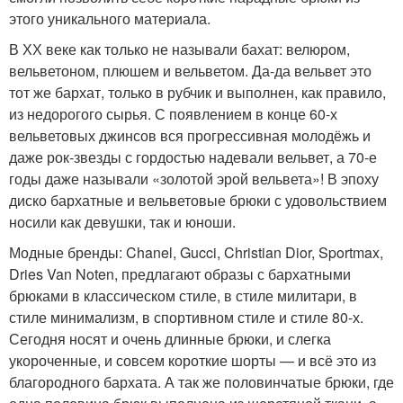
этого уникального материала.
В ХХ веке как только не называли бахат: велюром,
вельветоном, плюшем и вельветом. Да-да вельвет это
тот же бархат, только в рубчик и выполнен, как правило,
из недорогого сырья. С появлением в конце 60-х
вельветовых джинсов вся прогрессивная молодёжь и
даже рок-звезды с гордостью надевали вельвет, а 70-е
годы даже называли «золотой эрой вельвета»! В эпоху
диско бархатные и вельветовые брюки с удовольствием
носили как девушки, так и юноши.
Модные бренды: Chanel, Gucci, Christian Dior, Sportmax,
Dries Van Noten, предлагают образы с бархатными
брюками в классическом стиле, в стиле милитари, в
стиле минимализм, в спортивном стиле и стиле 80-х.
Сегодня носят и очень длинные брюки, и слегка
укороченные, и совсем короткие шорты — и всё это из
благородного бархата. А так же половинчатые брюки, где