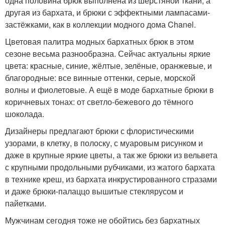
одна половина брюк выполнена из шерстяной ткани, а
другая из бархата, и брюки с эффектными лампасами-
застёжками, как в коллекции модного дома Chanel.
Цветовая палитра модных бархатных брюк в этом
сезоне весьма разнообразна. Сейчас актуальны яркие
цвета: красные, синие, жёлтые, зелёные, оранжевые, и
благородные: все винные оттенки, серые, морской
волны и фиолетовые. А ещё в моде бархатные брюки в
коричневых тонах: от светло-бежевого до тёмного
шоколада.
Дизайнеры предлагают брюки с флористическими
узорами, в клетку, в полоску, с муаровым рисунком и
даже в крупные яркие цветы, а так же брюки из вельвета
с крупными продольными рубчиками, из жатого бархата
в технике креш, из бархата инкрустированного стразами
и даже брюки-палаццо вышитые стеклярусом и
пайетками.
Мужчинам сегодня тоже не обойтись без бархатных