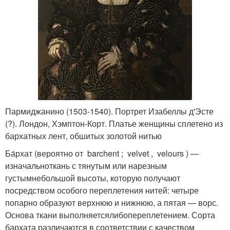
Пармиджанино (1503-1540). Портрет Изабеллы д'Эсте
(?). Лондон, Хэмптон-Корт. Платье женщины сплетено из
бархатных лент, обшитых золотой нитью
Ба́рхат (вероятно от barchent ; velvet , velours ) —
изначальноткань с тянутым или нарезным
густымнебольшой высоты, которую получают
посредством особого переплетения нитей: четыре
попарно образуют верхнюю и нижнюю, а пятая — ворс.
Основа ткани выполняетсялибопереплетением. Сорта
бархата различаются в соответствии с качеством