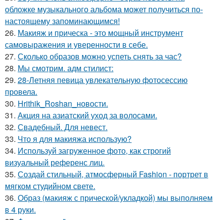
обложке музыкального альбома может получиться по-
настоящему запоминающимся!
26.
Макияж и прическа - это мощный инструмент
самовыражения и уверенности в себе.
27.
Сколько образов можно успеть снять за час?
28.
Мы смотрим. адм стилист:
29.
28-Летняя певица увлекательную фотосессию
провела.
30.
Hrithik_Roshan_новости.
31.
Акция на азиатский уход за волосами.
32.
Свадебный. Для невест.
33.
Что я для макияжа использую?
34.
Используй загруженное фото, как строгий
визуальный референс лиц.
35.
Создай стильный, атмосферный Fashion - портрет в
мягком студийном свете.
36.
Образ (макияж с прической/укладкой) мы выполняем
в 4 руки.