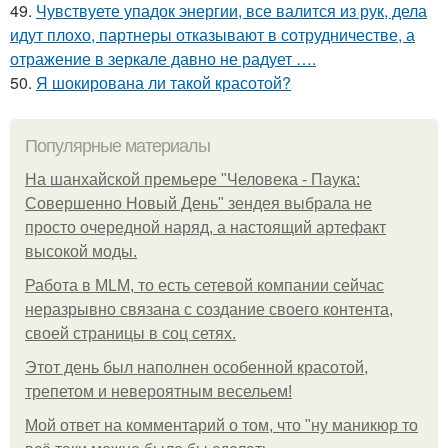
49.
Чувствуете упадок энергии, все валится из рук, дела
идут плохо, партнеры отказывают в сотрудничестве, а
отражение в зеркале давно не радует ….
50.
Я шокирована ли такой красотой?
Популярные материалы
На шанхайской премьере "Человека - Паука:
Совершенно Новый День" зендея выбрала не
просто очередной наряд, а настоящий артефакт
высокой моды.
Работа в MLM, то есть сетевой компании сейчас
неразрывно связана с создание своего контента,
своей страницы в соц сетях.
Этот день был наполнен особенной красотой,
трепетом и невероятным весельем!
Мой ответ на комментарий о том, что "ну маникюр то