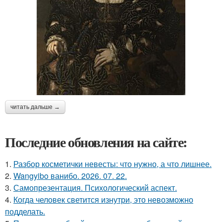
читать дальше →
Последние обновления на сайте:
1.
Разбор косметички невесты: что нужно, а что лишнее.
2.
Wangyibo ванибо. 2026. 07. 22.
3.
Самопрезентация. Психологический аспект.
4.
Когда человек светится изнутри, это невозможно
подделать.