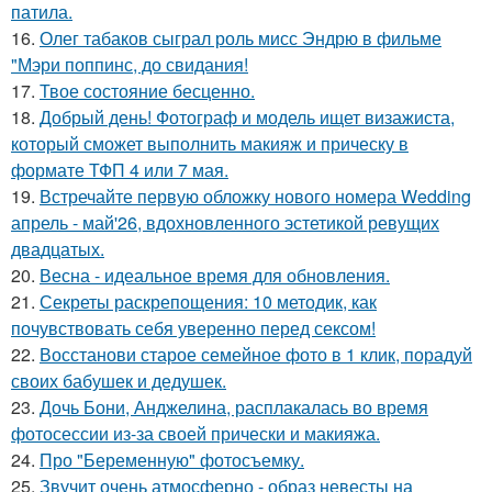
патила.
16.
Олег табаков сыграл роль мисс Эндрю в фильме
"Мэри поппинс, до свидания!
17.
Твое состояние бесценно.
18.
Добрый день! Фотограф и модель ищет визажиста,
который сможет выполнить макияж и прическу в
формате ТФП 4 или 7 мая.
19.
Встречайте первую обложку нового номера Wedding
апрель - май'26, вдохновленного эстетикой ревущих
двадцатых.
20.
Весна - идеальное время для обновления.
21.
Секреты раскрепощения: 10 методик, как
почувствовать себя уверенно перед сексом!
22.
Восстанови старое семейное фото в 1 клик, порадуй
своих бабушек и дедушек.
23.
Дочь Бони, Анджелина, расплакалась во время
фотосессии из-за своей прически и макияжа.
24.
Про "Беременную" фотосъемку.
25.
Звучит очень атмосферно - образ невесты на