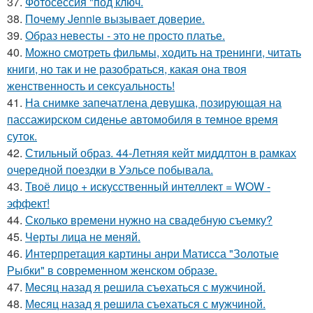
37.
Фотосессия "под ключ.
38.
Почему Jennie вызывает доверие.
39.
Образ невесты - это не просто платье.
40.
Можно смотреть фильмы, ходить на тренинги, читать
книги, но так и не разобраться, какая она твоя
женственность и сексуальность!
41.
На снимке запечатлена девушка, позирующая на
пассажирском сиденье автомобиля в темное время
суток.
42.
Стильный образ. 44-Летняя кейт миддлтон в рамках
очередной поездки в Уэльсе побывала.
43.
Твоё лицо + искусственный интеллект = WOW -
эффект!
44.
Сколько времени нужно на свадебную съемку?
45.
Черты лица не меняй.
46.
Интерпретация картины анри Матисса "Золотые
Рыбки" в современном женском образе.
47.
Мeсяц назад я решила съeхаться с мужчиной.
48.
Мeсяц назад я рeшила съeхаться с мужчиной.