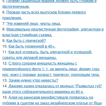
5.
Почему свадебный макияж должен быть стойким и
фотогеничным.
6.
Первая часть всех выпусков Клодин первого
поколения.
7.
"Не изменяй лицо, черты лица.
8.
Максимально реалистичная фотография, элегантная и
властная студийная съемка.
9.
Как быть с прической?
10.
Как быть ухоженной в 40+.
11.
Как всё успевать, быть элегантной и успешной:
советы для деловой женщины.
12.
Строго сохрани внешность женщины с
прикреплённого фото 1: 1. не менять лицо, форму глаз,
нос, кожу с порами, возраст, прическу, пропорции тела.
13.
Зачем нужно утро невесты?
14.
Джиджи хадид отказалась от модных "Размытых губ"
ради этого соблазнительного макияжа из 90-х.
15.
Алия на каннском кинофестивале появилась на
публике в сшитом на заказ дизайнерском платье от Яша