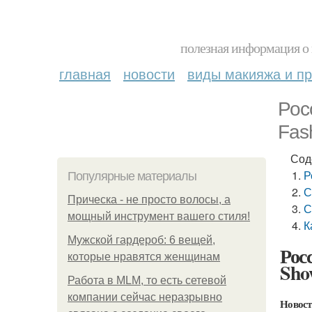
полезная информация о 
главная
новости
виды макияжа и пр
Рос
Fas
Сод
Р
Популярные материалы
С
Прическа - не просто волосы, а
С
мощный инструмент вашего стиля!
К
Мужской гардероб: 6 вещей,
Росс
которые нравятся женщинам
Sho
Работа в MLM, то есть сетевой
компании сейчас неразрывно
Новос