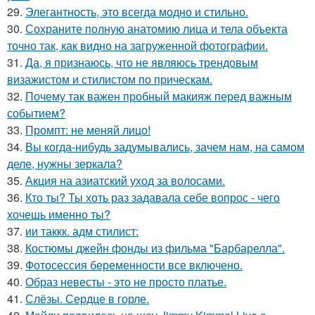
29.
Элегантность, это всегда модно и стильно.
30.
Сохраните полную анатомию лица и тела объекта
точно так, как видно на загруженной фотографии.
31.
Да, я признаюсь, что не являюсь трендовым
визажистом и стилистом по прическам.
32.
Почему так важен пробный макияж перед важным
событием?
33.
Промпт: не меняй лицо!
34.
Вы когда-нибудь задумывались, зачем нам, на самом
деле, нужны зеркала?
35.
Акция на азиатский уход за волосами.
36.
Кто ты? Ты хоть раз задавала себе вопрос - чего
хочешь именно ты?
37.
ии таккк. адм стилист:
38.
Костюмы джейн фонды из фильма "Барбарелла".
39.
Фотосессия беременности все включено.
40.
Образ невесты - это не просто платье.
41.
Слёзы. Сердце в горле.