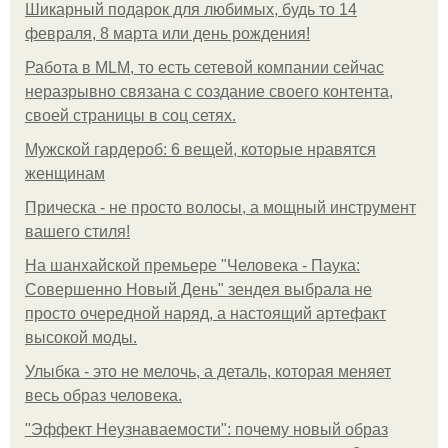
Шикарный подарок для любимых, будь то 14
февраля, 8 марта или день рождения!
Работа в MLM, то есть сетевой компании сейчас
неразрывно связана с создание своего контента,
своей страницы в соц сетях.
Мужской гардероб: 6 вещей, которые нравятся
женщинам
Прическа - не просто волосы, а мощный инструмент
вашего стиля!
На шанхайской премьере "Человека - Паука:
Совершенно Новый День" зендея выбрала не
просто очередной наряд, а настоящий артефакт
высокой моды.
Улыбка - это не мелочь, а деталь, которая меняет
весь образ человека.
"Эффект Неузнаваемости": почему новый образ