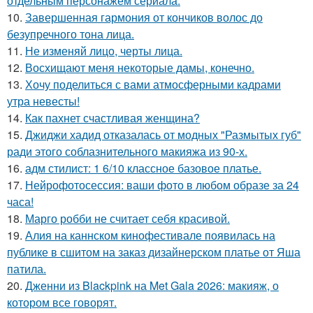
отдельным персонажем сериала.
10.
Завершенная гармония от кончиков волос до
безупречного тона лица.
11.
Не изменяй лицо, черты лица.
12.
Восхищают меня некоторые дамы, конечно.
13.
Хочу поделиться с вами атмосферными кадрами
утра невесты!
14.
Как пахнет счастливая женщина?
15.
Джиджи хадид отказалась от модных "Размытых губ"
ради этого соблазнительного макияжа из 90-х.
16.
адм стилист: 1 6/10 классное базовое платье.
17.
Нейрофотосессия: ваши фото в любом образе за 24
часа!
18.
Марго робби не считает себя красивой.
19.
Алия на каннском кинофестивале появилась на
публике в сшитом на заказ дизайнерском платье от Яша
патила.
20.
Дженни из Blackpink на Met Gala 2026: макияж, о
котором все говорят.