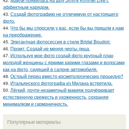
42.
Майли появилась на шоу Jimmy Kimmel Live с
эффектным нарядом.
43.
Создай фотографию не отличимую от настоящего
фото.
44.
Что бы мы спросили у вас, если бы вы пришли к нам
на преображение.
45.
Элегантная фотосессия в стиле Bridal Boudoir.
46.
Промт: Создай не меняя черты лица.
47.
Используя мое фото создай фото крупный план
молодой женщины с яркими карими глазами и волосами
как на фото, сидящей в салоне автомобиля.
48.
Острый перец вместо косметологических процедур?
49.
Итальянского фотографа из Милана встретила.
50.
Лёгкий, почти незаметный макияж подчёркивает
естественную свежесть и ухоженность, сохраняя
минимализм и гармоничность.
Популярные материалы