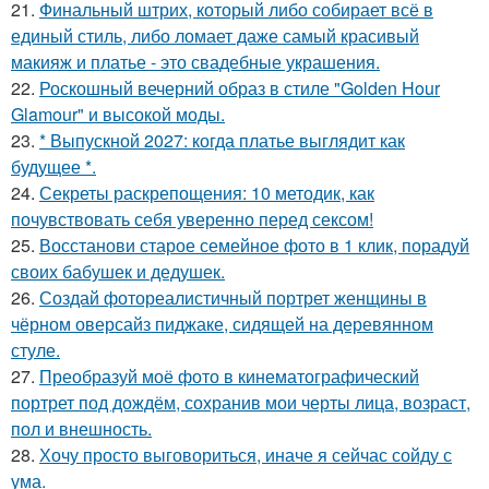
21.
Финальный штрих, который либо собирает всё в
единый стиль, либо ломает даже самый красивый
макияж и платье - это свадебные украшения.
22.
Роскошный вечерний образ в стиле "Golden Hour
Glamour" и высокой моды.
23.
* Выпускной 2027: когда платье выглядит как
будущее *.
24.
Секреты раскрепощения: 10 методик, как
почувствовать себя уверенно перед сексом!
25.
Восстанови старое семейное фото в 1 клик, порадуй
своих бабушек и дедушек.
26.
Создай фотореалистичный портрет женщины в
чёрном оверсайз пиджаке, сидящей на деревянном
стуле.
27.
Преобразуй моё фото в кинематографический
портрет под дождём, сохранив мои черты лица, возраст,
пол и внешность.
28.
Хочу просто выговориться, иначе я сейчас сойду с
ума.