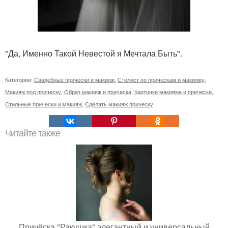
"Да, Именно Такой Невестой я Мечтала Быть".
Категории:
Свадебные прически и макияж
,
Стилист по прическам и макияжу
,
Макияж под прическу
,
Образ макияж и прическа
,
Картинки макияжа и прически
,
Стильные прически и макияж
,
Сделать макияж прическу
Читайте также
Причёска "Ракушка" элегантный и универсальный