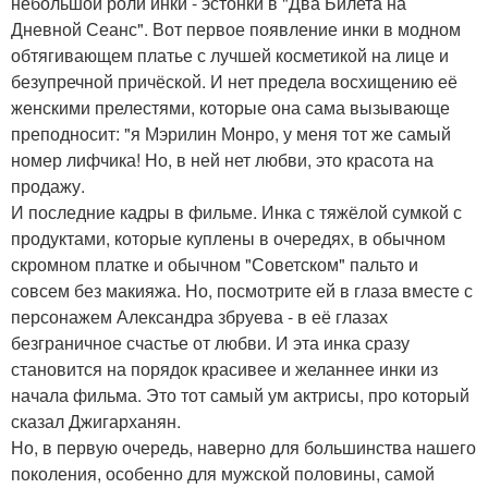
небольшой роли инки - эстонки в "Два Билета на
Дневной Сеанс". Вот первое появление инки в модном
обтягивающем платье с лучшей косметикой на лице и
безупречной причёской. И нет предела восхищению её
женскими прелестями, которые она сама вызывающе
преподносит: "я Мэрилин Монро, у меня тот же самый
номер лифчика! Но, в ней нет любви, это красота на
продажу.
И последние кадры в фильме. Инка с тяжёлой сумкой с
продуктами, которые куплены в очередях, в обычном
скромном платке и обычном "Советском" пальто и
совсем без макияжа. Но, посмотрите ей в глаза вместе с
персонажем Александра збруева - в её глазах
безграничное счастье от любви. И эта инка сразу
становится на порядок красивее и желаннее инки из
начала фильма. Это тот самый ум актрисы, про который
сказал Джигарханян.
Но, в первую очередь, наверно для большинства нашего
поколения, особенно для мужской половины, самой