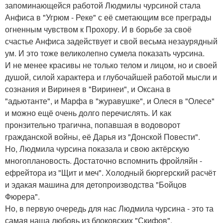
запоминающейся работой Людмилы чурсиной стала
Анфиса в "Угрюм - Реке" с её сметающим все преграды
огненным чувством к Прохору. И в борьбе за своё
счастье Анфиса задействует и свой весьма незаурядный
ум. И это тоже великолепно сумела показать чурсина.
И не менее красивы не только телом и лицом, но и своей
душой, силой характера и глубочайшей работой мысли и
сознания и Виринея в "Виринеи", и Оксана в
"адьютанте", и Марфа в "журавушке", и Олеся в "Олесе"
и можно ещё очень долго перечислять. И как
пронзительно трагична, попавшая в водоворот
гражданской войны, её Дарья из "Донской Повести".
Но, Людмила чурсина показала и свою актёрскую
многоплановость. Достаточно вспомнить фройляйн -
ефрейтора из "Щит и меч". Холодный бюргерский расчёт
и эдакая машина для детопроизводства "Бойцов
Фюрера".
Но, в первую очередь для нас Людмила чурсина - это та
самая наша любовь из блоковских "Скифов".